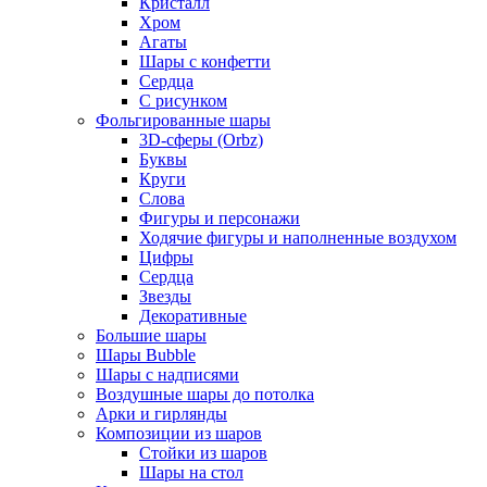
Кристалл
Хром
Агаты
Шары с конфетти
Сердца
С рисунком
Фольгированные шары
3D-сферы (Orbz)
Буквы
Круги
Слова
Фигуры и персонажи
Ходячие фигуры и наполненные воздухом
Цифры
Сердца
Звезды
Декоративные
Большие шары
Шары Bubble
Шары с надписями
Воздушные шары до потолка
Арки и гирлянды
Композиции из шаров
Стойки из шаров
Шары на стол