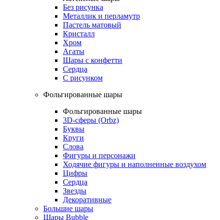
Без рисунка
Металлик и перламутр
Пастель матовый
Кристалл
Хром
Агаты
Шары с конфетти
Сердца
С рисунком
Фольгированные шары
Фольгированные шары
3D-сферы (Orbz)
Буквы
Круги
Слова
Фигуры и персонажи
Ходячие фигуры и наполненные воздухом
Цифры
Сердца
Звезды
Декоративные
Большие шары
Шары Bubble