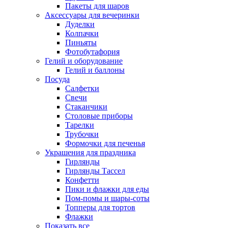
Пакеты для шаров
Аксессуары для вечеринки
Дуделки
Колпачки
Пиньяты
Фотобутафория
Гелий и оборудование
Гелий и баллоны
Посуда
Салфетки
Свечи
Стаканчики
Столовые приборы
Тарелки
Трубочки
Формочки для печенья
Украшения для праздника
Гирлянды
Гирлянды Тассел
Конфетти
Пики и флажки для еды
Пом-помы и шары-соты
Топперы для тортов
Флажки
Показать все