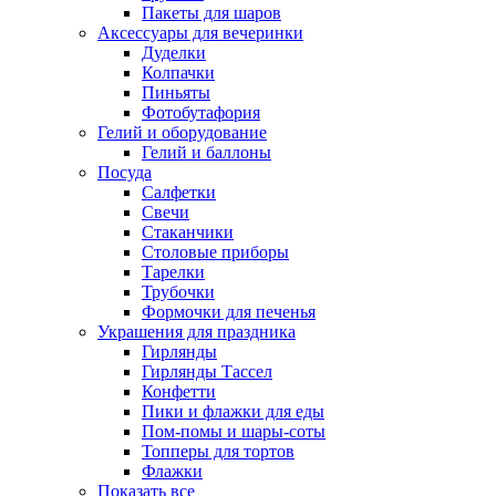
Пакеты для шаров
Аксессуары для вечеринки
Дуделки
Колпачки
Пиньяты
Фотобутафория
Гелий и оборудование
Гелий и баллоны
Посуда
Салфетки
Свечи
Стаканчики
Столовые приборы
Тарелки
Трубочки
Формочки для печенья
Украшения для праздника
Гирлянды
Гирлянды Тассел
Конфетти
Пики и флажки для еды
Пом-помы и шары-соты
Топперы для тортов
Флажки
Показать все