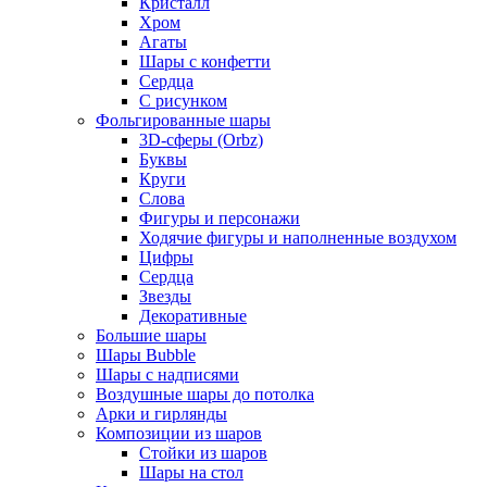
Кристалл
Хром
Агаты
Шары с конфетти
Сердца
С рисунком
Фольгированные шары
3D-сферы (Orbz)
Буквы
Круги
Слова
Фигуры и персонажи
Ходячие фигуры и наполненные воздухом
Цифры
Сердца
Звезды
Декоративные
Большие шары
Шары Bubble
Шары с надписями
Воздушные шары до потолка
Арки и гирлянды
Композиции из шаров
Стойки из шаров
Шары на стол