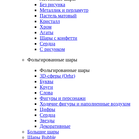
Без рисунка
Металлик и перламутр
Пастель матовый
Кристалл
Хром
Агаты
Шары с конфетти
Сердца
С рисунком
Фольгированные шары
Фольгированные шары
3D-сферы (Orbz)
Буквы
Круги
Слова
Фигуры и персонажи
Ходячие фигуры и наполненные воздухом
Цифры
Сердца
Звезды
Декоративные
Большие шары
Шары Bubble