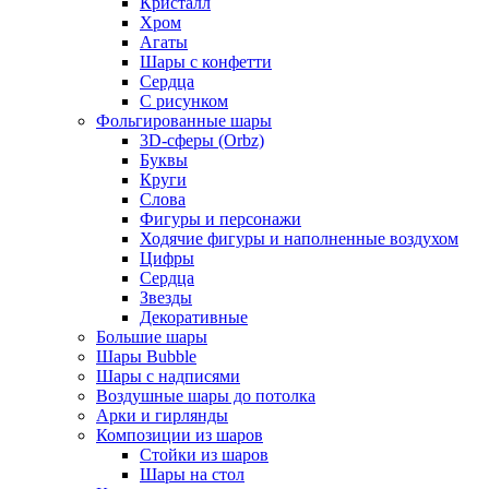
Кристалл
Хром
Агаты
Шары с конфетти
Сердца
С рисунком
Фольгированные шары
3D-сферы (Orbz)
Буквы
Круги
Слова
Фигуры и персонажи
Ходячие фигуры и наполненные воздухом
Цифры
Сердца
Звезды
Декоративные
Большие шары
Шары Bubble
Шары с надписями
Воздушные шары до потолка
Арки и гирлянды
Композиции из шаров
Стойки из шаров
Шары на стол