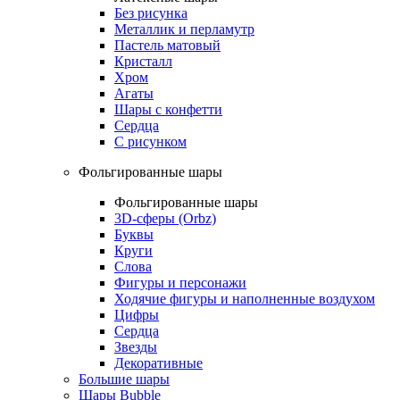
Без рисунка
Металлик и перламутр
Пастель матовый
Кристалл
Хром
Агаты
Шары с конфетти
Сердца
С рисунком
Фольгированные шары
Фольгированные шары
3D-сферы (Orbz)
Буквы
Круги
Слова
Фигуры и персонажи
Ходячие фигуры и наполненные воздухом
Цифры
Сердца
Звезды
Декоративные
Большие шары
Шары Bubble