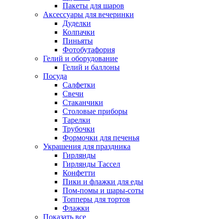
Пакеты для шаров
Аксессуары для вечеринки
Дуделки
Колпачки
Пиньяты
Фотобутафория
Гелий и оборудование
Гелий и баллоны
Посуда
Салфетки
Свечи
Стаканчики
Столовые приборы
Тарелки
Трубочки
Формочки для печенья
Украшения для праздника
Гирлянды
Гирлянды Тассел
Конфетти
Пики и флажки для еды
Пом-помы и шары-соты
Топперы для тортов
Флажки
Показать все