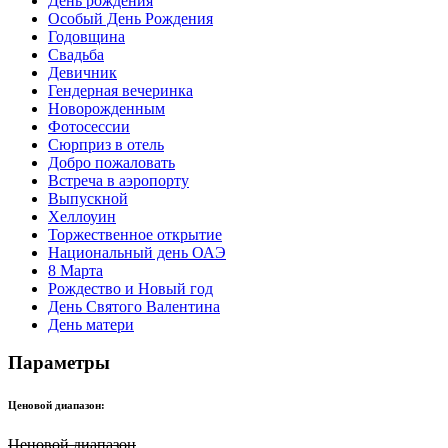
День рождения
Особый День Рождения
Годовщина
Свадьба
Девичник
Гендерная вечеринка
Новорожденным
Фотосессии
Сюрприз в отель
Добро пожаловать
Встреча в аэропорту
Выпускной
Хеллоуин
Торжественное открытие
Национальный день ОАЭ
8 Марта
Рождество и Новый год
День Святого Валентина
День матери
Параметры
Ценовой диапазон:
Ценовой диапазон