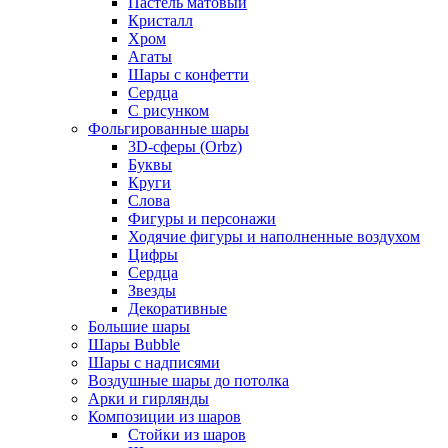
Пастель матовый
Кристалл
Хром
Агаты
Шары с конфетти
Сердца
С рисунком
Фольгированные шары
3D-сферы (Orbz)
Буквы
Круги
Слова
Фигуры и персонажи
Ходячие фигуры и наполненные воздухом
Цифры
Сердца
Звезды
Декоративные
Большие шары
Шары Bubble
Шары с надписями
Воздушные шары до потолка
Арки и гирлянды
Композиции из шаров
Стойки из шаров