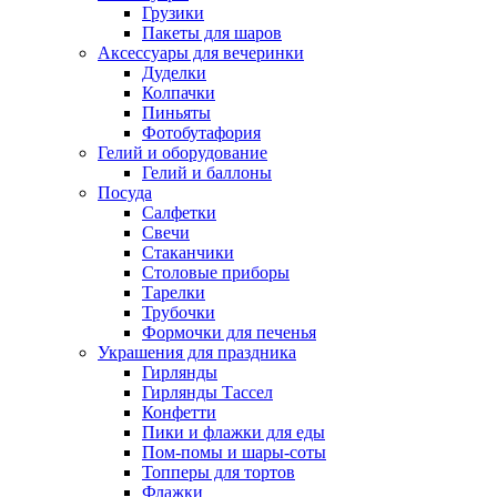
Грузики
Пакеты для шаров
Аксессуары для вечеринки
Дуделки
Колпачки
Пиньяты
Фотобутафория
Гелий и оборудование
Гелий и баллоны
Посуда
Салфетки
Свечи
Стаканчики
Столовые приборы
Тарелки
Трубочки
Формочки для печенья
Украшения для праздника
Гирлянды
Гирлянды Тассел
Конфетти
Пики и флажки для еды
Пом-помы и шары-соты
Топперы для тортов
Флажки