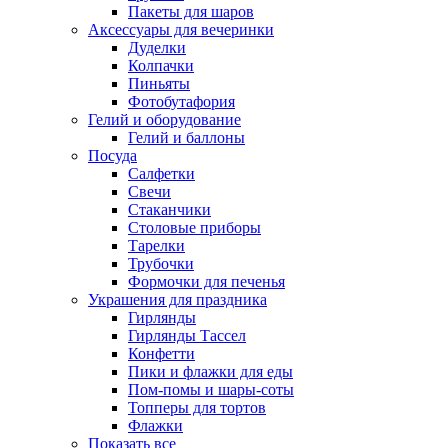
Пакеты для шаров
Аксессуары для вечеринки
Дуделки
Колпачки
Пиньяты
Фотобутафория
Гелий и оборудование
Гелий и баллоны
Посуда
Салфетки
Свечи
Стаканчики
Столовые приборы
Тарелки
Трубочки
Формочки для печенья
Украшения для праздника
Гирлянды
Гирлянды Тассел
Конфетти
Пики и флажки для еды
Пом-помы и шары-соты
Топперы для тортов
Флажки
Показать все