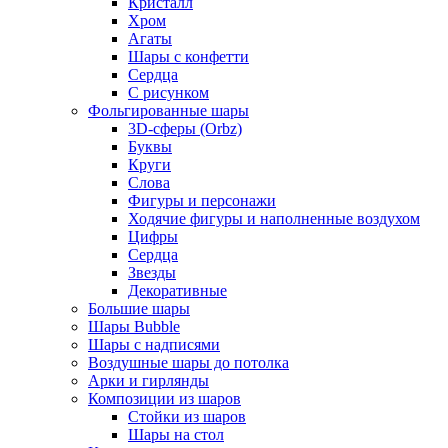
Кристалл
Хром
Агаты
Шары с конфетти
Сердца
С рисунком
Фольгированные шары
3D-сферы (Orbz)
Буквы
Круги
Слова
Фигуры и персонажи
Ходячие фигуры и наполненные воздухом
Цифры
Сердца
Звезды
Декоративные
Большие шары
Шары Bubble
Шары с надписями
Воздушные шары до потолка
Арки и гирлянды
Композиции из шаров
Стойки из шаров
Шары на стол