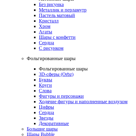
Без рисунка
Металлик и перламутр
Пастель матовый
Кристалл
Хром
Агаты
Шары с конфетти
Сердца
С рисунком
Фольгированные шары
Фольгированные шары
3D-сферы (Orbz)
Буквы
Круги
Слова
Фигуры и персонажи
Ходячие фигуры и наполненные воздухом
Цифры
Сердца
Звезды
Декоративные
Большие шары
Шары Bubble