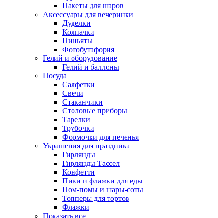
Пакеты для шаров
Аксессуары для вечеринки
Дуделки
Колпачки
Пиньяты
Фотобутафория
Гелий и оборудование
Гелий и баллоны
Посуда
Салфетки
Свечи
Стаканчики
Столовые приборы
Тарелки
Трубочки
Формочки для печенья
Украшения для праздника
Гирлянды
Гирлянды Тассел
Конфетти
Пики и флажки для еды
Пом-помы и шары-соты
Топперы для тортов
Флажки
Показать все