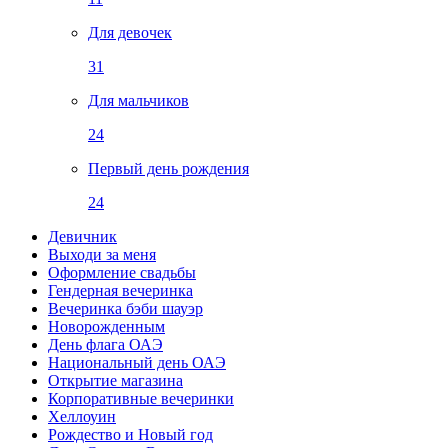
Для девочек
31
Для мальчиков
24
Первый день рождения
24
Девичник
Выходи за меня
Оформление свадьбы
Гендерная вечеринка
Вечеринка бэби шауэр
Новорожденным
День флага ОАЭ
Национальный день ОАЭ
Открытие магазина
Корпоративные вечеринки
Хеллоуин
Рождество и Новый год