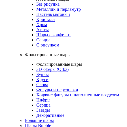
Без рисунка
Металлик и перламутр
Пастель матовый
Кристалл
Хром
Агаты
Шары с конфетти
Сердца
С рисунком
Фольгированные шары
Фольгированные шары
3D-сферы (Orbz)
Буквы
Круги
Слова
Фигуры и персонажи
Ходячие фигуры и наполненные воздухом
Цифры
Сердца
Звезды
Декоративные
Большие шары
Шары Bubble