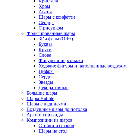
Кристалл
Хром
Агаты
Шары с конфетти
Сердца
С рисунком
Фольгированные шары
3D-сферы (Orbz)
Буквы
Круги
Слова
Фигуры и персонажи
Ходячие фигуры и наполненные воздухом
Цифры
Сердца
Звезды
Декоративные
Большие шары
Шары Bubble
Шары с надписями
Воздушные шары до потолка
Арки и гирлянды
Композиции из шаров
Стойки из шаров
Шары на стол