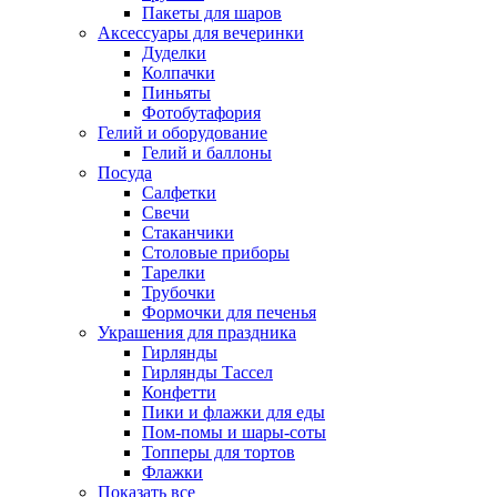
Пакеты для шаров
Аксессуары для вечеринки
Дуделки
Колпачки
Пиньяты
Фотобутафория
Гелий и оборудование
Гелий и баллоны
Посуда
Салфетки
Свечи
Стаканчики
Столовые приборы
Тарелки
Трубочки
Формочки для печенья
Украшения для праздника
Гирлянды
Гирлянды Тассел
Конфетти
Пики и флажки для еды
Пом-помы и шары-соты
Топперы для тортов
Флажки
Показать все