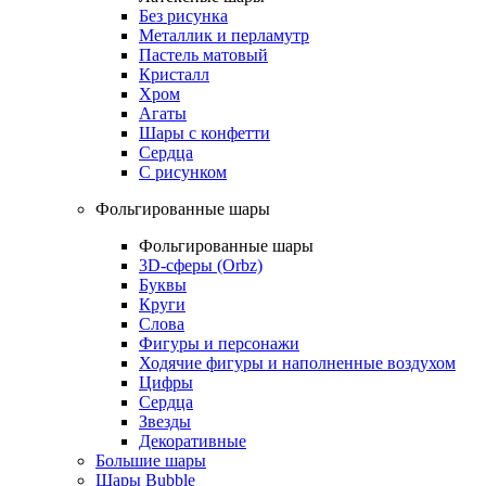
Без рисунка
Металлик и перламутр
Пастель матовый
Кристалл
Хром
Агаты
Шары с конфетти
Сердца
С рисунком
Фольгированные шары
Фольгированные шары
3D-сферы (Orbz)
Буквы
Круги
Слова
Фигуры и персонажи
Ходячие фигуры и наполненные воздухом
Цифры
Сердца
Звезды
Декоративные
Большие шары
Шары Bubble