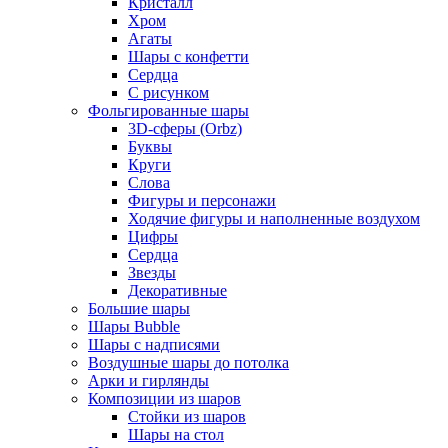
Кристалл
Хром
Агаты
Шары с конфетти
Сердца
С рисунком
Фольгированные шары
3D-сферы (Orbz)
Буквы
Круги
Слова
Фигуры и персонажи
Ходячие фигуры и наполненные воздухом
Цифры
Сердца
Звезды
Декоративные
Большие шары
Шары Bubble
Шары с надписями
Воздушные шары до потолка
Арки и гирлянды
Композиции из шаров
Стойки из шаров
Шары на стол