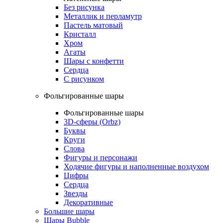
Без рисунка
Металлик и перламутр
Пастель матовый
Кристалл
Хром
Агаты
Шары с конфетти
Сердца
С рисунком
Фольгированные шары
Фольгированные шары
3D-сферы (Orbz)
Буквы
Круги
Слова
Фигуры и персонажи
Ходячие фигуры и наполненные воздухом
Цифры
Сердца
Звезды
Декоративные
Большие шары
Шары Bubble