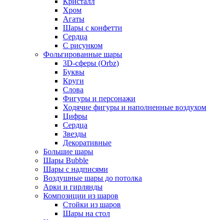
Кристалл
Хром
Агаты
Шары с конфетти
Сердца
С рисунком
Фольгированные шары
3D-сферы (Orbz)
Буквы
Круги
Слова
Фигуры и персонажи
Ходячие фигуры и наполненные воздухом
Цифры
Сердца
Звезды
Декоративные
Большие шары
Шары Bubble
Шары с надписями
Воздушные шары до потолка
Арки и гирлянды
Композиции из шаров
Стойки из шаров
Шары на стол