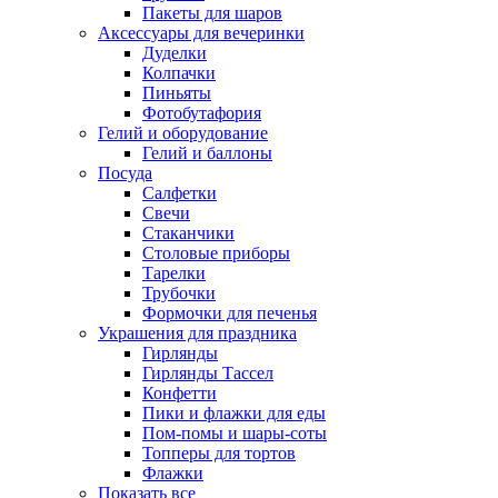
Пакеты для шаров
Аксессуары для вечеринки
Дуделки
Колпачки
Пиньяты
Фотобутафория
Гелий и оборудование
Гелий и баллоны
Посуда
Салфетки
Свечи
Стаканчики
Столовые приборы
Тарелки
Трубочки
Формочки для печенья
Украшения для праздника
Гирлянды
Гирлянды Тассел
Конфетти
Пики и флажки для еды
Пом-помы и шары-соты
Топперы для тортов
Флажки
Показать все