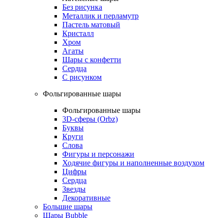
Без рисунка
Металлик и перламутр
Пастель матовый
Кристалл
Хром
Агаты
Шары с конфетти
Сердца
С рисунком
Фольгированные шары
Фольгированные шары
3D-сферы (Orbz)
Буквы
Круги
Слова
Фигуры и персонажи
Ходячие фигуры и наполненные воздухом
Цифры
Сердца
Звезды
Декоративные
Большие шары
Шары Bubble