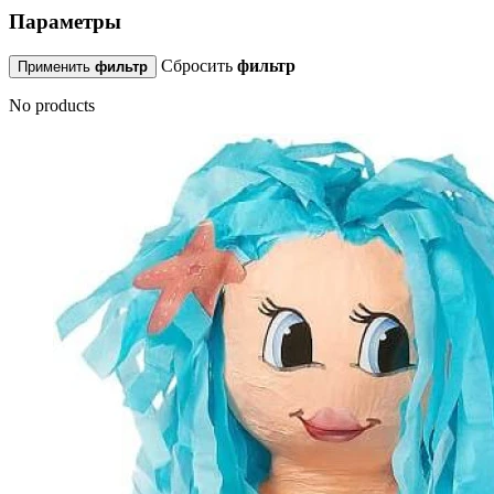
Параметры
Сбросить
фильтр
Применить
фильтр
No products