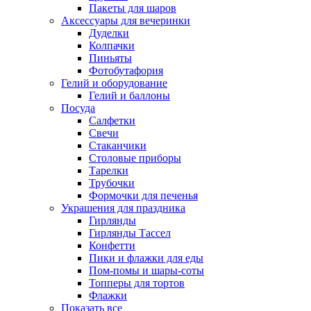
Пакеты для шаров
Аксессуары для вечеринки
Дуделки
Колпачки
Пиньяты
Фотобутафория
Гелий и оборудование
Гелий и баллоны
Посуда
Салфетки
Свечи
Стаканчики
Столовые приборы
Тарелки
Трубочки
Формочки для печенья
Украшения для праздника
Гирлянды
Гирлянды Тассел
Конфетти
Пики и флажки для еды
Пом-помы и шары-соты
Топперы для тортов
Флажки
Показать все