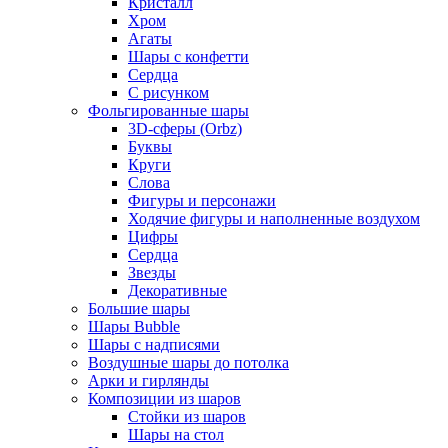
Кристалл
Хром
Агаты
Шары с конфетти
Сердца
С рисунком
Фольгированные шары
3D-сферы (Orbz)
Буквы
Круги
Слова
Фигуры и персонажи
Ходячие фигуры и наполненные воздухом
Цифры
Сердца
Звезды
Декоративные
Большие шары
Шары Bubble
Шары с надписями
Воздушные шары до потолка
Арки и гирлянды
Композиции из шаров
Стойки из шаров
Шары на стол