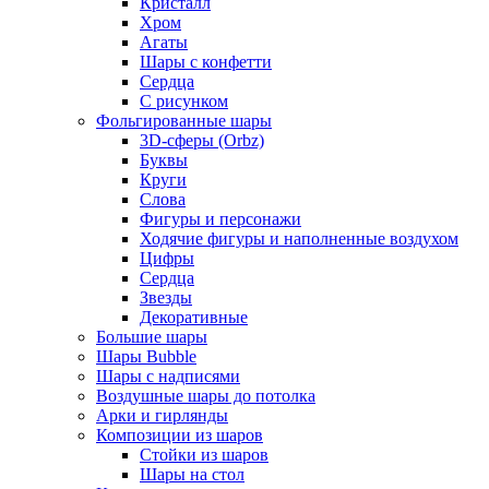
Кристалл
Хром
Агаты
Шары с конфетти
Сердца
С рисунком
Фольгированные шары
3D-сферы (Orbz)
Буквы
Круги
Слова
Фигуры и персонажи
Ходячие фигуры и наполненные воздухом
Цифры
Сердца
Звезды
Декоративные
Большие шары
Шары Bubble
Шары с надписями
Воздушные шары до потолка
Арки и гирлянды
Композиции из шаров
Стойки из шаров
Шары на стол