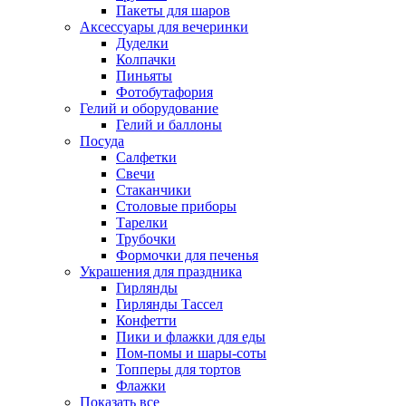
Пакеты для шаров
Аксессуары для вечеринки
Дуделки
Колпачки
Пиньяты
Фотобутафория
Гелий и оборудование
Гелий и баллоны
Посуда
Салфетки
Свечи
Стаканчики
Столовые приборы
Тарелки
Трубочки
Формочки для печенья
Украшения для праздника
Гирлянды
Гирлянды Тассел
Конфетти
Пики и флажки для еды
Пом-помы и шары-соты
Топперы для тортов
Флажки
Показать все