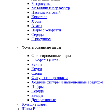
Без рисунка
Металлик и перламутр
Пастель матовый
Кристалл
Хром
Агаты
Шары с конфетти
Сердца
С рисунком
Фольгированные шары
Фольгированные шары
3D-сферы (Orbz)
Буквы
Круги
Слова
Фигуры и персонажи
Ходячие фигуры и наполненные воздухом
Цифры
Сердца
Звезды
Декоративные
Большие шары
Шары Bubble