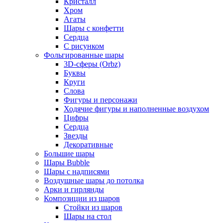
Кристалл
Хром
Агаты
Шары с конфетти
Сердца
С рисунком
Фольгированные шары
3D-сферы (Orbz)
Буквы
Круги
Слова
Фигуры и персонажи
Ходячие фигуры и наполненные воздухом
Цифры
Сердца
Звезды
Декоративные
Большие шары
Шары Bubble
Шары с надписями
Воздушные шары до потолка
Арки и гирлянды
Композиции из шаров
Стойки из шаров
Шары на стол