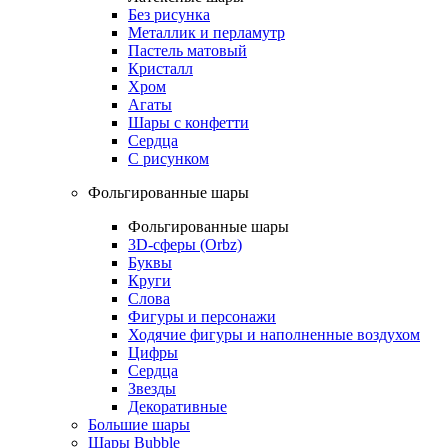
Без рисунка
Металлик и перламутр
Пастель матовый
Кристалл
Хром
Агаты
Шары с конфетти
Сердца
С рисунком
Фольгированные шары
Фольгированные шары
3D-сферы (Orbz)
Буквы
Круги
Слова
Фигуры и персонажи
Ходячие фигуры и наполненные воздухом
Цифры
Сердца
Звезды
Декоративные
Большие шары
Шары Bubble