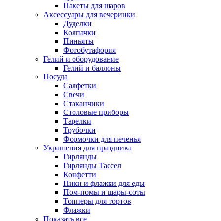
Пакеты для шаров
Аксессуары для вечеринки
Дуделки
Колпачки
Пиньяты
Фотобутафория
Гелий и оборудование
Гелий и баллоны
Посуда
Салфетки
Свечи
Стаканчики
Столовые приборы
Тарелки
Трубочки
Формочки для печенья
Украшения для праздника
Гирлянды
Гирлянды Тассел
Конфетти
Пики и флажки для еды
Пом-помы и шары-соты
Топперы для тортов
Флажки
Показать все