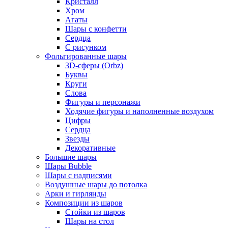
Кристалл
Хром
Агаты
Шары с конфетти
Сердца
С рисунком
Фольгированные шары
3D-сферы (Orbz)
Буквы
Круги
Слова
Фигуры и персонажи
Ходячие фигуры и наполненные воздухом
Цифры
Сердца
Звезды
Декоративные
Большие шары
Шары Bubble
Шары с надписями
Воздушные шары до потолка
Арки и гирлянды
Композиции из шаров
Стойки из шаров
Шары на стол