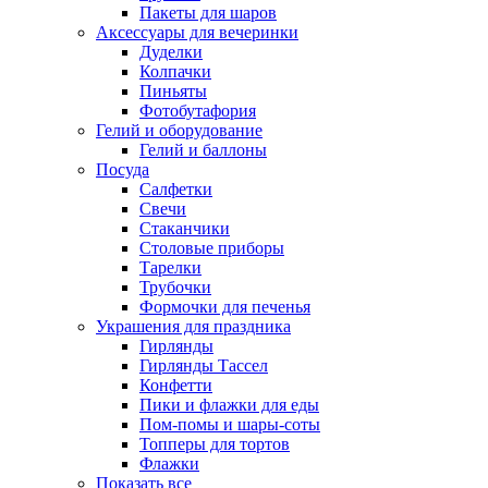
Пакеты для шаров
Аксессуары для вечеринки
Дуделки
Колпачки
Пиньяты
Фотобутафория
Гелий и оборудование
Гелий и баллоны
Посуда
Салфетки
Свечи
Стаканчики
Столовые приборы
Тарелки
Трубочки
Формочки для печенья
Украшения для праздника
Гирлянды
Гирлянды Тассел
Конфетти
Пики и флажки для еды
Пом-помы и шары-соты
Топперы для тортов
Флажки
Показать все