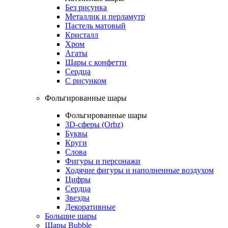
Без рисунка
Металлик и перламутр
Пастель матовый
Кристалл
Хром
Агаты
Шары с конфетти
Сердца
С рисунком
Фольгированные шары
Фольгированные шары
3D-сферы (Orbz)
Буквы
Круги
Слова
Фигуры и персонажи
Ходячие фигуры и наполненные воздухом
Цифры
Сердца
Звезды
Декоративные
Большие шары
Шары Bubble