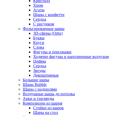
Кристалл
Хром
Агаты
Шары с конфетти
Сердца
С рисунком
Фольгированные шары
3D-сферы (Orbz)
Буквы
Круги
Слова
Фигуры и персонажи
Ходячие фигуры и наполненные воздухом
Цифры
Сердца
Звезды
Декоративные
Большие шары
Шары Bubble
Шары с надписями
Воздушные шары до потолка
Арки и гирлянды
Композиции из шаров
Стойки из шаров
Шары на стол