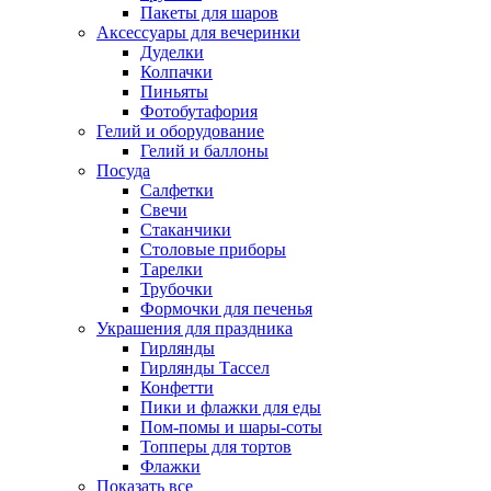
Пакеты для шаров
Аксессуары для вечеринки
Дуделки
Колпачки
Пиньяты
Фотобутафория
Гелий и оборудование
Гелий и баллоны
Посуда
Салфетки
Свечи
Стаканчики
Столовые приборы
Тарелки
Трубочки
Формочки для печенья
Украшения для праздника
Гирлянды
Гирлянды Тассел
Конфетти
Пики и флажки для еды
Пом-помы и шары-соты
Топперы для тортов
Флажки
Показать все