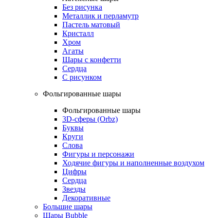
Без рисунка
Металлик и перламутр
Пастель матовый
Кристалл
Хром
Агаты
Шары с конфетти
Сердца
С рисунком
Фольгированные шары
Фольгированные шары
3D-сферы (Orbz)
Буквы
Круги
Слова
Фигуры и персонажи
Ходячие фигуры и наполненные воздухом
Цифры
Сердца
Звезды
Декоративные
Большие шары
Шары Bubble