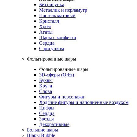
Без рисунка
Металлик и перламутр
Пастель матовый
Кристалл
Хром
Агаты
Шары с конфетти
Сердца
С рисунком
Фольгированные шары
Фольгированные шары
3D-сферы (Orbz)
Буквы
Круги
Слова
Фигуры и персонажи
Ходячие фигуры и наполненные воздухом
Цифры
Сердца
Звезды
Декоративные
Большие шары
Шары Bubble