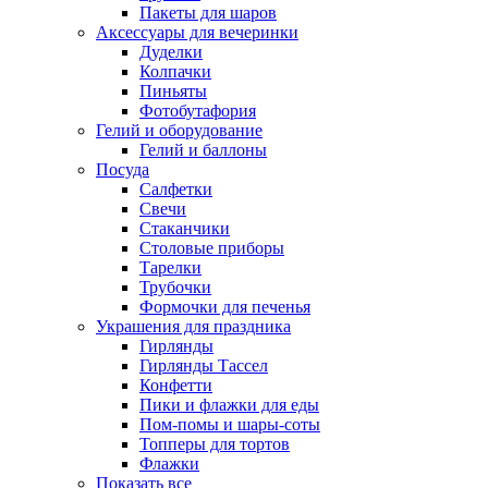
Пакеты для шаров
Аксессуары для вечеринки
Дуделки
Колпачки
Пиньяты
Фотобутафория
Гелий и оборудование
Гелий и баллоны
Посуда
Салфетки
Свечи
Стаканчики
Столовые приборы
Тарелки
Трубочки
Формочки для печенья
Украшения для праздника
Гирлянды
Гирлянды Тассел
Конфетти
Пики и флажки для еды
Пом-помы и шары-соты
Топперы для тортов
Флажки
Показать все