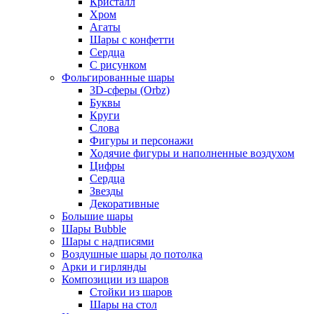
Кристалл
Хром
Агаты
Шары с конфетти
Сердца
С рисунком
Фольгированные шары
3D-сферы (Orbz)
Буквы
Круги
Слова
Фигуры и персонажи
Ходячие фигуры и наполненные воздухом
Цифры
Сердца
Звезды
Декоративные
Большие шары
Шары Bubble
Шары с надписями
Воздушные шары до потолка
Арки и гирлянды
Композиции из шаров
Стойки из шаров
Шары на стол