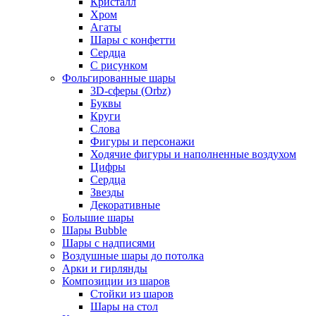
Кристалл
Хром
Агаты
Шары с конфетти
Сердца
С рисунком
Фольгированные шары
3D-сферы (Orbz)
Буквы
Круги
Слова
Фигуры и персонажи
Ходячие фигуры и наполненные воздухом
Цифры
Сердца
Звезды
Декоративные
Большие шары
Шары Bubble
Шары с надписями
Воздушные шары до потолка
Арки и гирлянды
Композиции из шаров
Стойки из шаров
Шары на стол