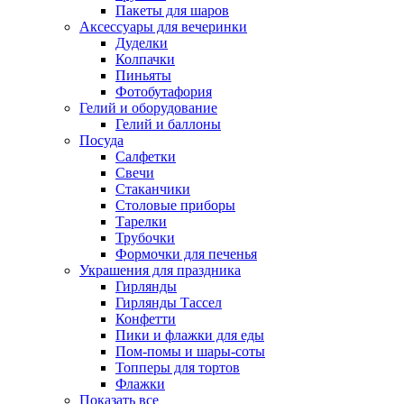
Пакеты для шаров
Аксессуары для вечеринки
Дуделки
Колпачки
Пиньяты
Фотобутафория
Гелий и оборудование
Гелий и баллоны
Посуда
Салфетки
Свечи
Стаканчики
Столовые приборы
Тарелки
Трубочки
Формочки для печенья
Украшения для праздника
Гирлянды
Гирлянды Тассел
Конфетти
Пики и флажки для еды
Пом-помы и шары-соты
Топперы для тортов
Флажки
Показать все