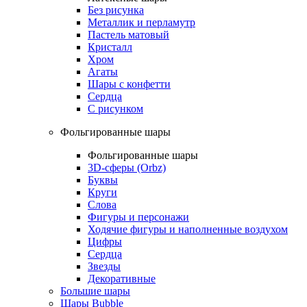
Без рисунка
Металлик и перламутр
Пастель матовый
Кристалл
Хром
Агаты
Шары с конфетти
Сердца
С рисунком
Фольгированные шары
Фольгированные шары
3D-сферы (Orbz)
Буквы
Круги
Слова
Фигуры и персонажи
Ходячие фигуры и наполненные воздухом
Цифры
Сердца
Звезды
Декоративные
Большие шары
Шары Bubble