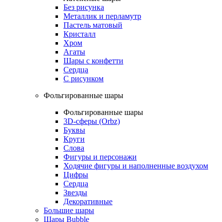
Без рисунка
Металлик и перламутр
Пастель матовый
Кристалл
Хром
Агаты
Шары с конфетти
Сердца
С рисунком
Фольгированные шары
Фольгированные шары
3D-сферы (Orbz)
Буквы
Круги
Слова
Фигуры и персонажи
Ходячие фигуры и наполненные воздухом
Цифры
Сердца
Звезды
Декоративные
Большие шары
Шары Bubble