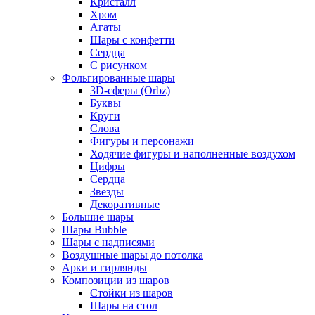
Кристалл
Хром
Агаты
Шары с конфетти
Сердца
С рисунком
Фольгированные шары
3D-сферы (Orbz)
Буквы
Круги
Слова
Фигуры и персонажи
Ходячие фигуры и наполненные воздухом
Цифры
Сердца
Звезды
Декоративные
Большие шары
Шары Bubble
Шары с надписями
Воздушные шары до потолка
Арки и гирлянды
Композиции из шаров
Стойки из шаров
Шары на стол