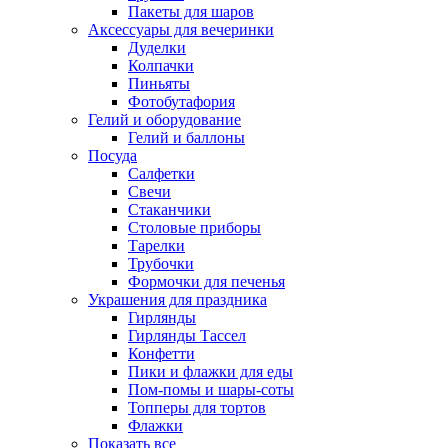
Пакеты для шаров
Аксессуары для вечеринки
Дуделки
Колпачки
Пиньяты
Фотобутафория
Гелий и оборудование
Гелий и баллоны
Посуда
Салфетки
Свечи
Стаканчики
Столовые приборы
Тарелки
Трубочки
Формочки для печенья
Украшения для праздника
Гирлянды
Гирлянды Тассел
Конфетти
Пики и флажки для еды
Пом-помы и шары-соты
Топперы для тортов
Флажки
Показать все