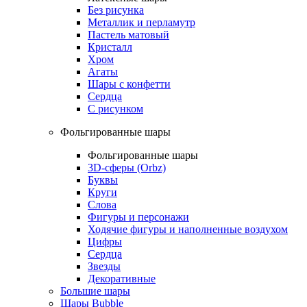
Без рисунка
Металлик и перламутр
Пастель матовый
Кристалл
Хром
Агаты
Шары с конфетти
Сердца
С рисунком
Фольгированные шары
Фольгированные шары
3D-сферы (Orbz)
Буквы
Круги
Слова
Фигуры и персонажи
Ходячие фигуры и наполненные воздухом
Цифры
Сердца
Звезды
Декоративные
Большие шары
Шары Bubble