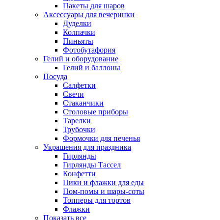
Пакеты для шаров
Аксессуары для вечеринки
Дуделки
Колпачки
Пиньяты
Фотобутафория
Гелий и оборудование
Гелий и баллоны
Посуда
Салфетки
Свечи
Стаканчики
Столовые приборы
Тарелки
Трубочки
Формочки для печенья
Украшения для праздника
Гирлянды
Гирлянды Тассел
Конфетти
Пики и флажки для еды
Пом-помы и шары-соты
Топперы для тортов
Флажки
Показать все