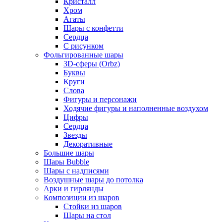
Кристалл
Хром
Агаты
Шары с конфетти
Сердца
С рисунком
Фольгированные шары
3D-сферы (Orbz)
Буквы
Круги
Слова
Фигуры и персонажи
Ходячие фигуры и наполненные воздухом
Цифры
Сердца
Звезды
Декоративные
Большие шары
Шары Bubble
Шары с надписями
Воздушные шары до потолка
Арки и гирлянды
Композиции из шаров
Стойки из шаров
Шары на стол