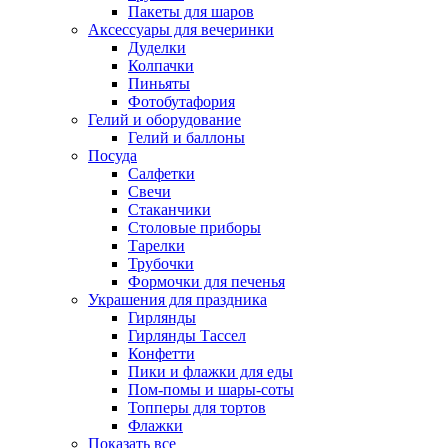
Пакеты для шаров
Аксессуары для вечеринки
Дуделки
Колпачки
Пиньяты
Фотобутафория
Гелий и оборудование
Гелий и баллоны
Посуда
Салфетки
Свечи
Стаканчики
Столовые приборы
Тарелки
Трубочки
Формочки для печенья
Украшения для праздника
Гирлянды
Гирлянды Тассел
Конфетти
Пики и флажки для еды
Пом-помы и шары-соты
Топперы для тортов
Флажки
Показать все