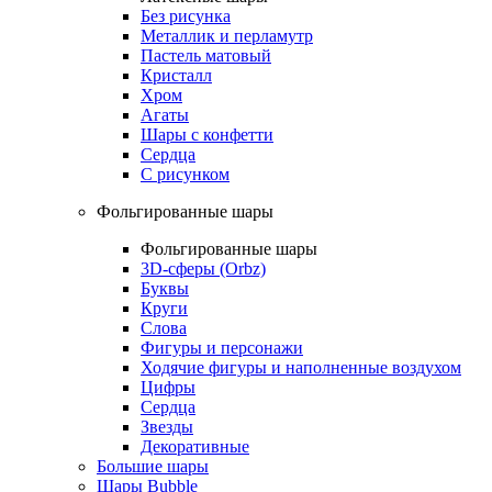
Без рисунка
Металлик и перламутр
Пастель матовый
Кристалл
Хром
Агаты
Шары с конфетти
Сердца
С рисунком
Фольгированные шары
Фольгированные шары
3D-сферы (Orbz)
Буквы
Круги
Слова
Фигуры и персонажи
Ходячие фигуры и наполненные воздухом
Цифры
Сердца
Звезды
Декоративные
Большие шары
Шары Bubble