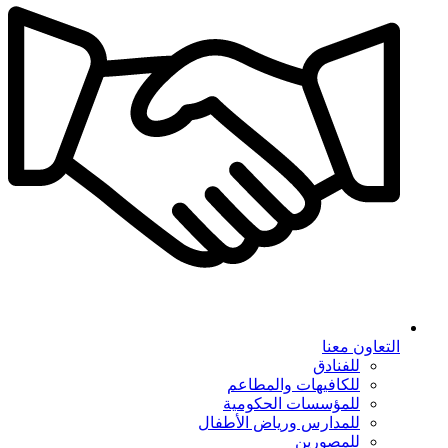
التعاون معنا
للفنادق
للكافيهات والمطاعم
للمؤسسات الحكومية
للمدارس ورياض الأطفال
للمصورين