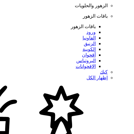
الزهور والحلويات
باقات الزهور
باقات الزهور
ورود
الفاونيا
الزنبق
الكوبية
أقحوان
البروتياس
الإقحوانات
كيك
إظهار الكل