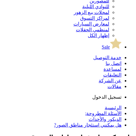
للمصورين
للنوادي الليلية
لمحلات بيع الزهور
لمراكز التسوق
لمعارض السيارات
لمنظمي الحفلات
إظهار الكل
Sale
خدمة التوصيل
إتصل بنا
لمساعدة
التعليقات
عن الشركة
مقالات
تسجيل الدخول
الرئيسية
الأسئلة المطروحة;
الديكور والأحداث
هل يمكنني استئجار مناطق الصور?