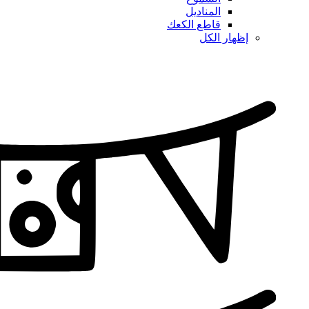
المناديل
قاطع الكعك
إظهار الكل