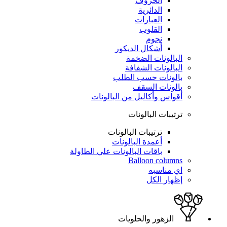
الحروف
الدائرية
العبارات
القلوب
نجوم
أشكال الديكور
البالونات الضخمة
البالونات الشفافة
بالونات حسب الطلب
بالونات السقف
أقواس وأكاليل من البالونات
ترتيبات البالونات
ترتيبات البالونات
أعمدة البالونات
باقات البالونات علي الطاولة
Balloon columns
اي مناسبه
إظهار الكل
الزهور والحلويات