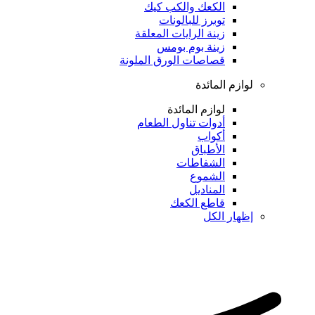
الكعك والكب كيك
توبرز للبالونات
زينة الرايات المعلقة
زينة بوم بومس
قصاصات الورق الملونة
لوازم المائدة
لوازم المائدة
أدوات تناول الطعام
أكواب
الأطباق
الشفاطات
الشموع
المناديل
قاطع الكعك
إظهار الكل