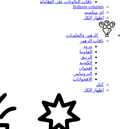
باقات البالونات علي الطاولة
Balloon columns
اي مناسبه
إظهار الكل
الزهور والحلويات
باقات الزهور
ورود
الفاونيا
الزنبق
الكوبية
أقحوان
البروتياس
الإقحوانات
كيك
إظهار الكل