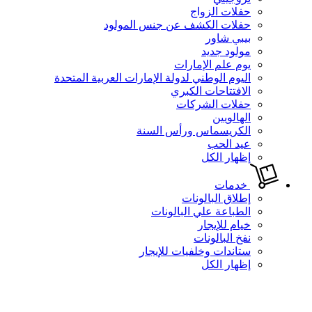
حفلات الزواج
حفلات الكشف عن جنس المولود
بيبي شاور
مولود جديد
يوم علم الإمارات
اليوم الوطني لدولة الإمارات العربية المتحدة
الافتتاحات الكبري
حفلات الشركات
الهالويين
الكريسماس ورأس السنة
عيد الحب
إظهار الكل
خدمات
إطلاق البالونات
الطباعة علي البالونات
خيام للإيجار
نفخ البالونات
ستاندات وخلفيات للإيجار
إظهار الكل