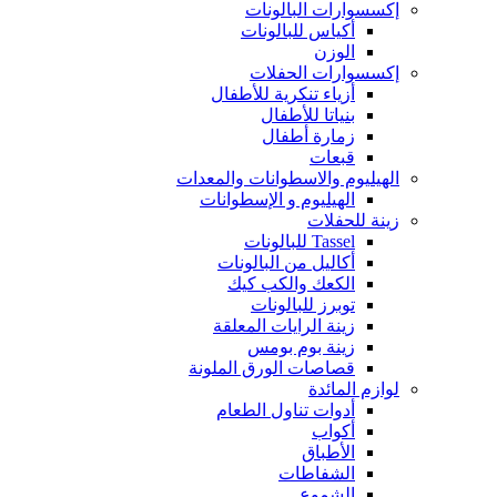
إكسسوارات البالونات
أكياس للبالونات
الوزن
إكسسوارات الحفلات
أزياء تنكرية للأطفال
بنياتا للأطفال
زمارة أطفال
قبعات
الهيليوم والاسطوانات والمعدات
الهيليوم و الإسطوانات
زينة للحفلات
Tassel للبالونات
أكاليل من البالونات
الكعك والكب كيك
توبرز للبالونات
زينة الرايات المعلقة
زينة بوم بومس
قصاصات الورق الملونة
لوازم المائدة
أدوات تناول الطعام
أكواب
الأطباق
الشفاطات
الشموع