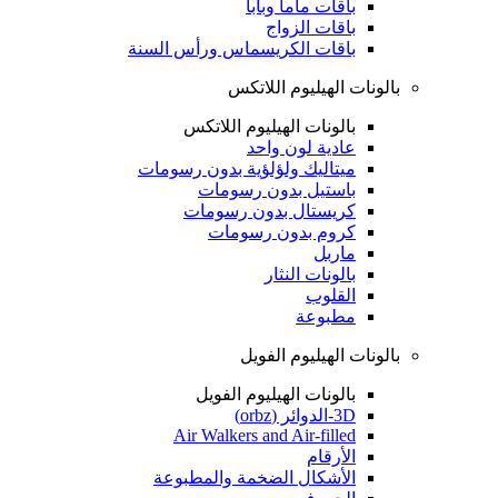
باقات ماما وبابا
باقات الزواج
باقات الكريسماس ورأس السنة
بالونات الهيليوم اللاتكس
بالونات الهيليوم اللاتكس
عادية لون واحد
ميتاليك ولؤلؤية بدون رسومات
باستيل بدون رسومات
كريستال بدون رسومات
كروم بدون رسومات
ماربل
بالونات النثار
القلوب
مطبوعة
بالونات الهيليوم الفويل
بالونات الهيليوم الفويل
3D-الدوائر (orbz)
Air Walkers and Air-filled
الأرقام
الأشكال الضخمة والمطبوعة