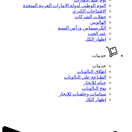
اليوم الوطني لدولة الإمارات العربية المتحدة
الافتتاحات الكبري
حفلات الشركات
الهالويين
الكريسماس ورأس السنة
عيد الحب
إظهار الكل
خدمات
خدمات
إطلاق البالونات
الطباعة علي البالونات
خيام للإيجار
نفخ البالونات
ستاندات وخلفيات للإيجار
إظهار الكل