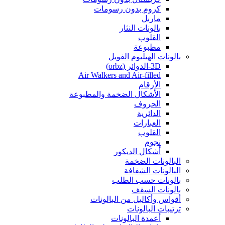
كروم بدون رسومات
ماربل
بالونات النثار
القلوب
مطبوعة
بالونات الهيليوم الفويل
3D-الدوائر (orbz)
Air Walkers and Air-filled
الأرقام
الأشكال الضخمة والمطبوعة
الحروف
الدائرية
العبارات
القلوب
نجوم
أشكال الديكور
البالونات الضخمة
البالونات الشفافة
بالونات حسب الطلب
بالونات السقف
أقواس وأكاليل من البالونات
ترتيبات البالونات
أعمدة البالونات