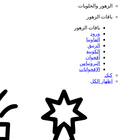
الزهور والحلويات
باقات الزهور
باقات الزهور
ورود
الفاونيا
الزنبق
الكوبية
أقحوان
البروتياس
الإقحوانات
كيك
إظهار الكل