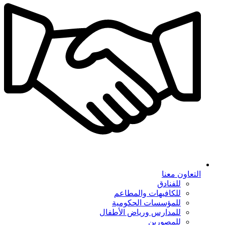
التعاون معنا
للفنادق
للكافيهات والمطاعم
للمؤسسات الحكومية
للمدارس ورياض الأطفال
للمصورين