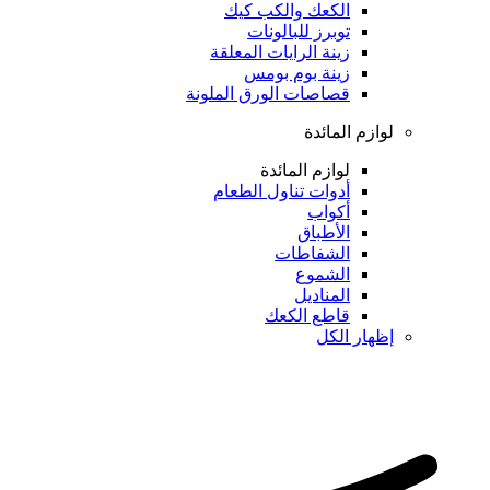
الكعك والكب كيك
توبرز للبالونات
زينة الرايات المعلقة
زينة بوم بومس
قصاصات الورق الملونة
لوازم المائدة
لوازم المائدة
أدوات تناول الطعام
أكواب
الأطباق
الشفاطات
الشموع
المناديل
قاطع الكعك
إظهار الكل