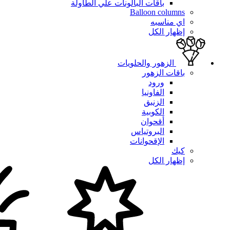
باقات البالونات علي الطاولة
Balloon columns
اي مناسبه
إظهار الكل
الزهور والحلويات
باقات الزهور
ورود
الفاونيا
الزنبق
الكوبية
أقحوان
البروتياس
الإقحوانات
كيك
إظهار الكل