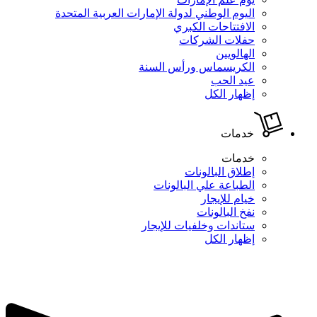
اليوم الوطني لدولة الإمارات العربية المتحدة
الافتتاحات الكبري
حفلات الشركات
الهالويين
الكريسماس ورأس السنة
عيد الحب
إظهار الكل
خدمات
خدمات
إطلاق البالونات
الطباعة علي البالونات
خيام للإيجار
نفخ البالونات
ستاندات وخلفيات للإيجار
إظهار الكل