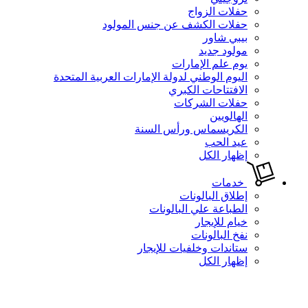
حفلات الزواج
حفلات الكشف عن جنس المولود
بيبي شاور
مولود جديد
يوم علم الإمارات
اليوم الوطني لدولة الإمارات العربية المتحدة
الافتتاحات الكبري
حفلات الشركات
الهالويين
الكريسماس ورأس السنة
عيد الحب
إظهار الكل
خدمات
إطلاق البالونات
الطباعة علي البالونات
خيام للإيجار
نفخ البالونات
ستاندات وخلفيات للإيجار
إظهار الكل