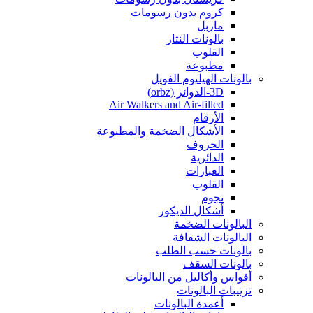
كروم بدون رسومات
ماربل
بالونات النثار
القلوب
مطبوعة
بالونات الهيليوم الفويل
3D-الدوائر (orbz)
Air Walkers and Air-filled
الأرقام
الأشكال الضخمة والمطبوعة
الحروف
الدائرية
العبارات
القلوب
نجوم
أشكال الديكور
البالونات الضخمة
البالونات الشفافة
بالونات حسب الطلب
بالونات السقف
أقواس وأكاليل من البالونات
ترتيبات البالونات
أعمدة البالونات