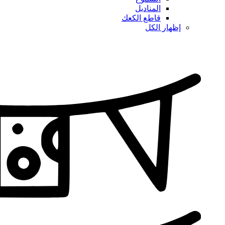
المناديل
قاطع الكعك
إظهار الكل