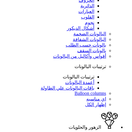
الحروف
الدائرية
العبارات
القلوب
نجوم
أشكال الديكور
البالونات الضخمة
البالونات الشفافة
بالونات حسب الطلب
بالونات السقف
أقواس وأكاليل من البالونات
ترتيبات البالونات
ترتيبات البالونات
أعمدة البالونات
باقات البالونات علي الطاولة
Balloon columns
اي مناسبه
إظهار الكل
الزهور والحلويات