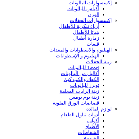
إكسسوارات البالونات
أكياس للبالونات
الوزن
إكسسوارات الحفلات
أزياء تنكرية للأطفال
بنياتا للأطفال
زمارة أطفال
قبعات
الهيليوم والاسطوانات والمعدات
الهيليوم و الإسطوانات
زينة للحفلات
Tassel للبالونات
أكاليل من البالونات
الكعك والكب كيك
توبرز للبالونات
زينة الرايات المعلقة
زينة بوم بومس
قصاصات الورق الملونة
لوازم المائدة
أدوات تناول الطعام
أكواب
الأطباق
الشفاطات
الشموع