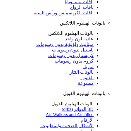
باقات ماما وبابا
باقات الزواج
باقات الكريسماس ورأس السنة
بالونات الهيليوم اللاتكس
بالونات الهيليوم اللاتكس
عادية لون واحد
ميتاليك ولؤلؤية بدون رسومات
باستيل بدون رسومات
كريستال بدون رسومات
كروم بدون رسومات
ماربل
بالونات النثار
القلوب
مطبوعة
بالونات الهيليوم الفويل
بالونات الهيليوم الفويل
3D-الدوائر (orbz)
Air Walkers and Air-filled
الأرقام
الأشكال الضخمة والمطبوعة