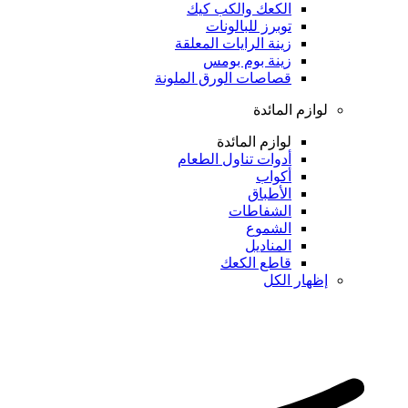
الكعك والكب كيك
توبرز للبالونات
زينة الرايات المعلقة
زينة بوم بومس
قصاصات الورق الملونة
لوازم المائدة
لوازم المائدة
أدوات تناول الطعام
أكواب
الأطباق
الشفاطات
الشموع
المناديل
قاطع الكعك
إظهار الكل