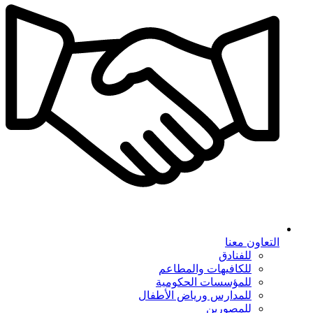
التعاون معنا
للفنادق
للكافيهات والمطاعم
للمؤسسات الحكومية
للمدارس ورياض الأطفال
للمصورين