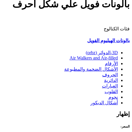
بالونات فويل علي شكل أحرف
فئات الكتالوج
بالونات الهيليوم الفويل
3D-الدوائر (orbz)
Air Walkers and Air-filled
الأرقام
الأشكال الضخمة والمطبوعة
الحروف
الدائرية
العبارات
القلوب
نجوم
أشكال الديكور
إظهار
السعر: