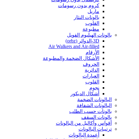
كروم بدون رسومات
ماربل
بالونات النثار
القلوب
مطبوعة
بالونات الهيليوم الفويل
3D-الدوائر (orbz)
Air Walkers and Air-filled
الأرقام
الأشكال الضخمة والمطبوعة
الحروف
الدائرية
العبارات
القلوب
نجوم
أشكال الديكور
البالونات الضخمة
البالونات الشفافة
بالونات حسب الطلب
بالونات السقف
أقواس وأكاليل من البالونات
ترتيبات البالونات
أعمدة البالونات