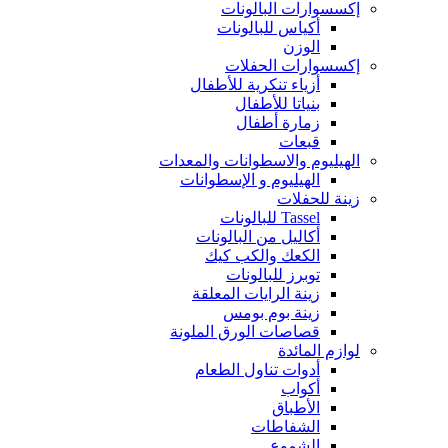
إكسسوارات البالونات
أكياس للبالونات
الوزن
إكسسوارات الحفلات
أزياء تنكرية للأطفال
بنياتا للأطفال
زمارة أطفال
قبعات
الهيليوم والاسطوانات والمعدات
الهيليوم و الإسطوانات
زينة للحفلات
Tassel للبالونات
أكاليل من البالونات
الكعك والكب كيك
توبرز للبالونات
زينة الرايات المعلقة
زينة بوم بومس
قصاصات الورق الملونة
لوازم المائدة
أدوات تناول الطعام
أكواب
الأطباق
الشفاطات
الشموع