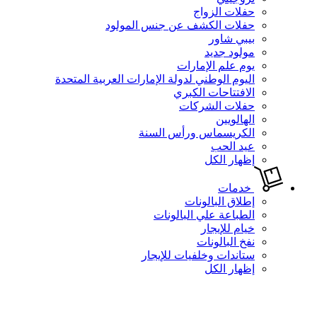
حفلات الزواج
حفلات الكشف عن جنس المولود
بيبي شاور
مولود جديد
يوم علم الإمارات
اليوم الوطني لدولة الإمارات العربية المتحدة
الافتتاحات الكبري
حفلات الشركات
الهالويين
الكريسماس ورأس السنة
عيد الحب
إظهار الكل
خدمات
إطلاق البالونات
الطباعة علي البالونات
خيام للإيجار
نفخ البالونات
ستاندات وخلفيات للإيجار
إظهار الكل