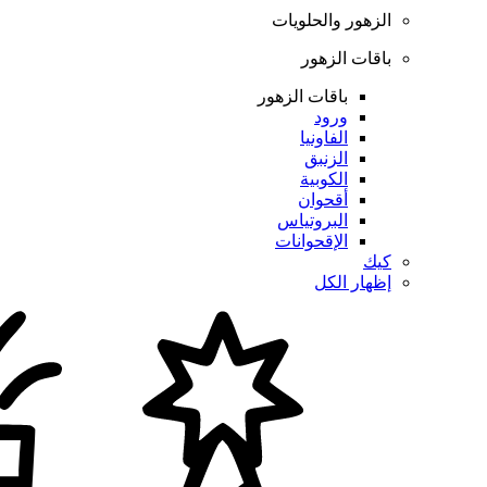
الزهور والحلويات
باقات الزهور
باقات الزهور
ورود
الفاونيا
الزنبق
الكوبية
أقحوان
البروتياس
الإقحوانات
كيك
إظهار الكل