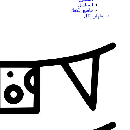
المناديل
قاطع الكعك
إظهار الكل