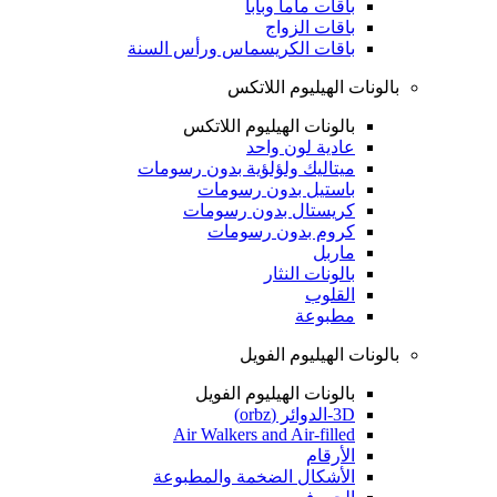
باقات ماما وبابا
باقات الزواج
باقات الكريسماس ورأس السنة
بالونات الهيليوم اللاتكس
بالونات الهيليوم اللاتكس
عادية لون واحد
ميتاليك ولؤلؤية بدون رسومات
باستيل بدون رسومات
كريستال بدون رسومات
كروم بدون رسومات
ماربل
بالونات النثار
القلوب
مطبوعة
بالونات الهيليوم الفويل
بالونات الهيليوم الفويل
3D-الدوائر (orbz)
Air Walkers and Air-filled
الأرقام
الأشكال الضخمة والمطبوعة