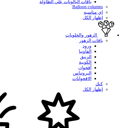
باقات البالونات علي الطاولة
Balloon columns
اي مناسبه
إظهار الكل
الزهور والحلويات
باقات الزهور
ورود
الفاونيا
الزنبق
الكوبية
أقحوان
البروتياس
الإقحوانات
كيك
إظهار الكل