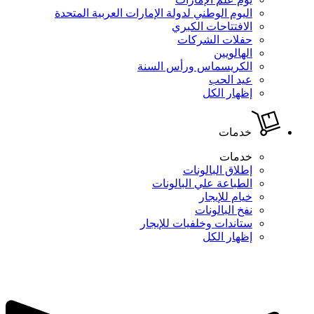
اليوم الوطني لدولة الإمارات العربية المتحدة
الافتتاحات الكبري
حفلات الشركات
الهالويين
الكريسماس ورأس السنة
عيد الحب
إظهار الكل
خدمات
خدمات
إطلاق البالونات
الطباعة علي البالونات
خيام للإيجار
نفخ البالونات
ستاندات وخلفيات للإيجار
إظهار الكل