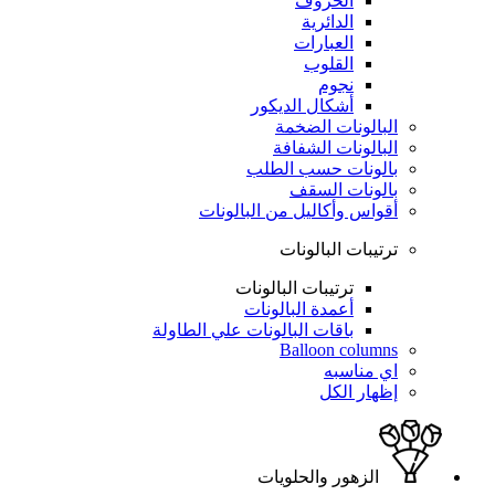
الحروف
الدائرية
العبارات
القلوب
نجوم
أشكال الديكور
البالونات الضخمة
البالونات الشفافة
بالونات حسب الطلب
بالونات السقف
أقواس وأكاليل من البالونات
ترتيبات البالونات
ترتيبات البالونات
أعمدة البالونات
باقات البالونات علي الطاولة
Balloon columns
اي مناسبه
إظهار الكل
الزهور والحلويات