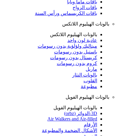
باقات ماما وبابا
باقات الزواج
باقات الكريسماس ورأس السنة
بالونات الهيليوم اللاتكس
بالونات الهيليوم اللاتكس
عادية لون واحد
ميتاليك ولؤلؤية بدون رسومات
باستيل بدون رسومات
كريستال بدون رسومات
كروم بدون رسومات
ماربل
بالونات النثار
القلوب
مطبوعة
بالونات الهيليوم الفويل
بالونات الهيليوم الفويل
3D-الدوائر (orbz)
Air Walkers and Air-filled
الأرقام
الأشكال الضخمة والمطبوعة