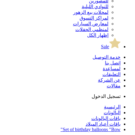
للمصورين
للنوادي الليلية
لمحلات بيع الزهور
لمراكز التسوق
لمعارض السيارات
لمنظمي الحفلات
إظهار الكل
Sale
خدمة التوصيل
إتصل بنا
لمساعدة
التعليقات
عن الشركة
مقالات
تسجيل الدخول
الرئيسية
البالونات
باقات البالونات
باقات أعياد الميلاد
Set of birthday balloons "Bow"