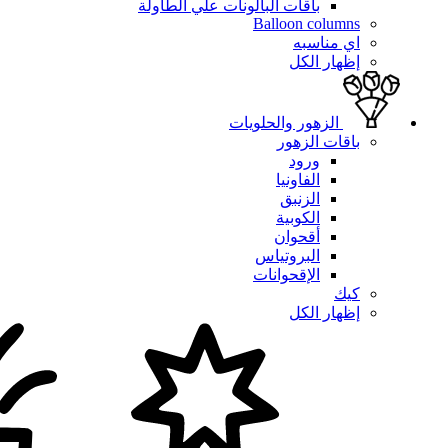
باقات البالونات علي الطاولة
Balloon columns
اي مناسبه
إظهار الكل
الزهور والحلويات
باقات الزهور
ورود
الفاونيا
الزنبق
الكوبية
أقحوان
البروتياس
الإقحوانات
كيك
إظهار الكل