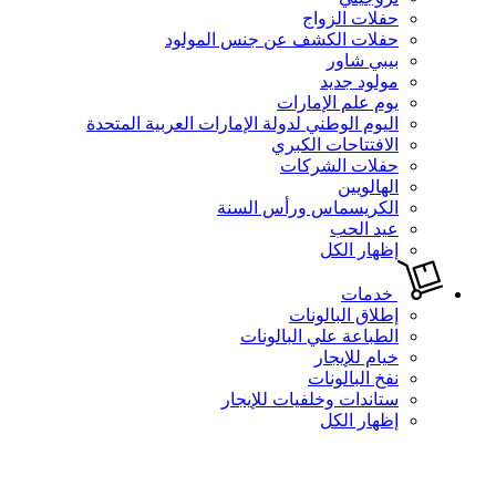
حفلات الزواج
حفلات الكشف عن جنس المولود
بيبي شاور
مولود جديد
يوم علم الإمارات
اليوم الوطني لدولة الإمارات العربية المتحدة
الافتتاحات الكبري
حفلات الشركات
الهالويين
الكريسماس ورأس السنة
عيد الحب
إظهار الكل
خدمات
إطلاق البالونات
الطباعة علي البالونات
خيام للإيجار
نفخ البالونات
ستاندات وخلفيات للإيجار
إظهار الكل