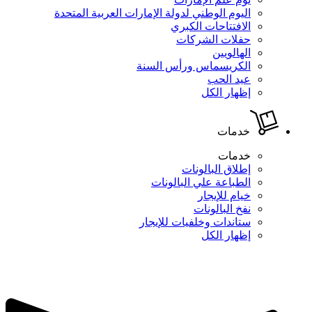
اليوم الوطني لدولة الإمارات العربية المتحدة
الافتتاحات الكبري
حفلات الشركات
الهالويين
الكريسماس ورأس السنة
عيد الحب
إظهار الكل
خدمات
خدمات
إطلاق البالونات
الطباعة علي البالونات
خيام للإيجار
نفخ البالونات
ستاندات وخلفيات للإيجار
إظهار الكل