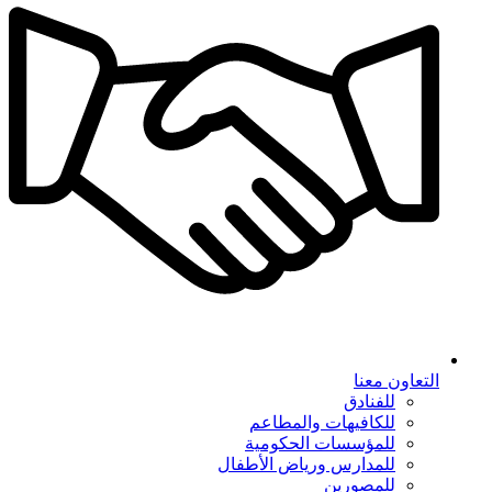
التعاون معنا
للفنادق
للكافيهات والمطاعم
للمؤسسات الحكومية
للمدارس ورياض الأطفال
للمصورين