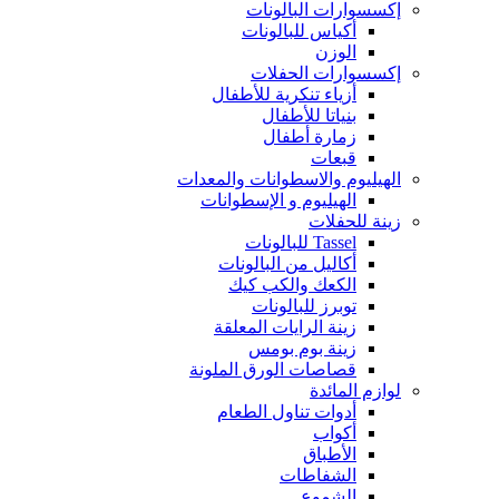
إكسسوارات البالونات
أكياس للبالونات
الوزن
إكسسوارات الحفلات
أزياء تنكرية للأطفال
بنياتا للأطفال
زمارة أطفال
قبعات
الهيليوم والاسطوانات والمعدات
الهيليوم و الإسطوانات
زينة للحفلات
Tassel للبالونات
أكاليل من البالونات
الكعك والكب كيك
توبرز للبالونات
زينة الرايات المعلقة
زينة بوم بومس
قصاصات الورق الملونة
لوازم المائدة
أدوات تناول الطعام
أكواب
الأطباق
الشفاطات
الشموع