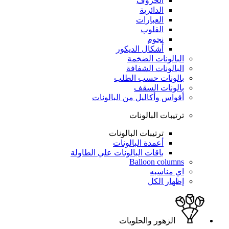
الحروف
الدائرية
العبارات
القلوب
نجوم
أشكال الديكور
البالونات الضخمة
البالونات الشفافة
بالونات حسب الطلب
بالونات السقف
أقواس وأكاليل من البالونات
ترتيبات البالونات
ترتيبات البالونات
أعمدة البالونات
باقات البالونات علي الطاولة
Balloon columns
اي مناسبه
إظهار الكل
الزهور والحلويات