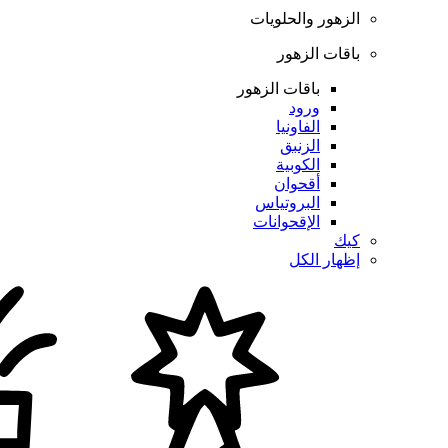
الزهور والحلويات
باقات الزهور
باقات الزهور
ورود
الفاونيا
الزنبق
الكوبية
أقحوان
البروتياس
الإقحوانات
كيك
إظهار الكل