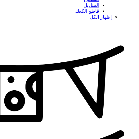
المناديل
قاطع الكعك
إظهار الكل