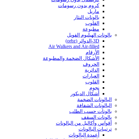
كروم بدون رسومات
ماربل
بالونات النثار
القلوب
مطبوعة
بالونات الهيليوم الفويل
3D-الدوائر (orbz)
Air Walkers and Air-filled
الأرقام
الأشكال الضخمة والمطبوعة
الحروف
الدائرية
العبارات
القلوب
نجوم
أشكال الديكور
البالونات الضخمة
البالونات الشفافة
بالونات حسب الطلب
بالونات السقف
أقواس وأكاليل من البالونات
ترتيبات البالونات
أعمدة البالونات