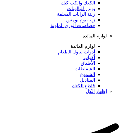
الكعك والكب كيك
توبرز للبالونات
زينة الرايات المعلقة
زينة بوم بومس
قصاصات الورق الملونة
لوازم المائدة
لوازم المائدة
أدوات تناول الطعام
أكواب
الأطباق
الشفاطات
الشموع
المناديل
قاطع الكعك
إظهار الكل