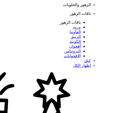
الزهور والحلويات
باقات الزهور
باقات الزهور
ورود
الفاونيا
الزنبق
الكوبية
أقحوان
البروتياس
الإقحوانات
كيك
إظهار الكل