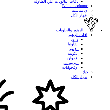
باقات البالونات علي الطاولة
Balloon columns
اي مناسبه
إظهار الكل
الزهور والحلويات
باقات الزهور
ورود
الفاونيا
الزنبق
الكوبية
أقحوان
البروتياس
الإقحوانات
كيك
إظهار الكل