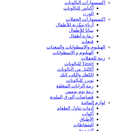
إكسسوارات البالونات
أكياس للبالونات
الوزن
إكسسوارات الحفلات
أزياء تنكرية للأطفال
بنياتا للأطفال
زمارة أطفال
قبعات
الهيليوم والاسطوانات والمعدات
الهيليوم و الإسطوانات
زينة للحفلات
Tassel للبالونات
أكاليل من البالونات
الكعك والكب كيك
توبرز للبالونات
زينة الرايات المعلقة
زينة بوم بومس
قصاصات الورق الملونة
لوازم المائدة
أدوات تناول الطعام
أكواب
الأطباق
الشفاطات
الشموع