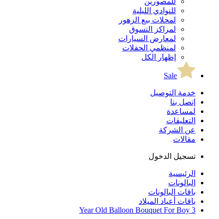
للمصورين
للنوادي الليلية
لمحلات بيع الزهور
لمراكز التسوق
لمعارض السيارات
لمنظمي الحفلات
إظهار الكل
Sale
خدمة التوصيل
إتصل بنا
لمساعدة
التعليقات
عن الشركة
مقالات
تسجيل الدخول
الرئيسية
البالونات
باقات البالونات
باقات أعياد الميلاد
3 Year Old Balloon Bouquet For Boy