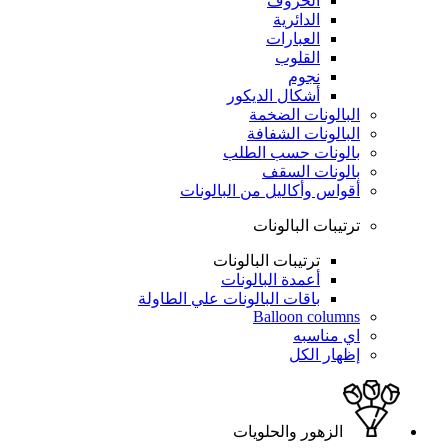
الحروف
الدائرية
العبارات
القلوب
نجوم
أشكال الديكور
البالونات الضخمة
البالونات الشفافة
بالونات حسب الطلب
بالونات السقف
أقواس وأكاليل من البالونات
ترتيبات البالونات
ترتيبات البالونات
أعمدة البالونات
باقات البالونات علي الطاولة
Balloon columns
اي مناسبه
إظهار الكل
الزهور والحلويات