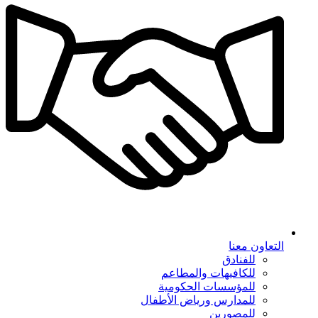
التعاون معنا
للفنادق
للكافيهات والمطاعم
للمؤسسات الحكومية
للمدارس ورياض الأطفال
للمصورين