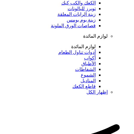
الكعك والكب كيك
توبرز للبالونات
زينة الرايات المعلقة
زينة بوم بومس
قصاصات الورق الملونة
لوازم المائدة
لوازم المائدة
أدوات تناول الطعام
أكواب
الأطباق
الشفاطات
الشموع
المناديل
قاطع الكعك
إظهار الكل