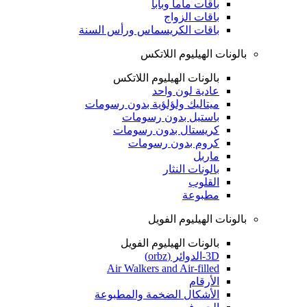
باقات ماما وبابا
باقات الزواج
باقات الكريسماس ورأس السنة
بالونات الهيليوم اللاتكس
بالونات الهيليوم اللاتكس
عادية لون واحد
ميتاليك ولؤلؤية بدون رسومات
باستيل بدون رسومات
كريستال بدون رسومات
كروم بدون رسومات
ماربل
بالونات النثار
القلوب
مطبوعة
بالونات الهيليوم الفويل
بالونات الهيليوم الفويل
3D-الدوائر (orbz)
Air Walkers and Air-filled
الأرقام
الأشكال الضخمة والمطبوعة