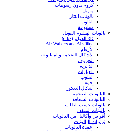
كروم بدون رسومات
ماربل
بالونات النثار
القلوب
مطبوعة
بالونات الهيليوم الفويل
3D-الدوائر (orbz)
Air Walkers and Air-filled
الأرقام
الأشكال الضخمة والمطبوعة
الحروف
الدائرية
العبارات
القلوب
نجوم
أشكال الديكور
البالونات الضخمة
البالونات الشفافة
بالونات حسب الطلب
بالونات السقف
أقواس وأكاليل من البالونات
ترتيبات البالونات
أعمدة البالونات