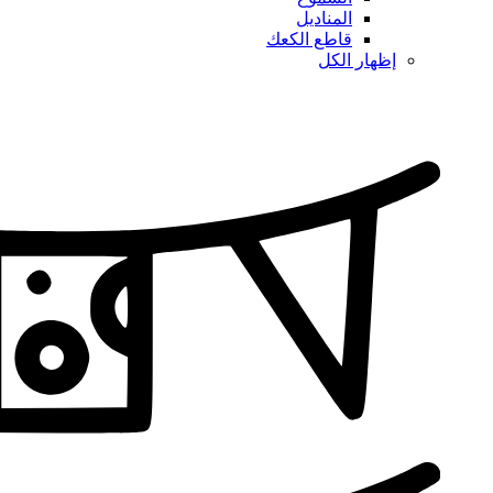
المناديل
قاطع الكعك
إظهار الكل