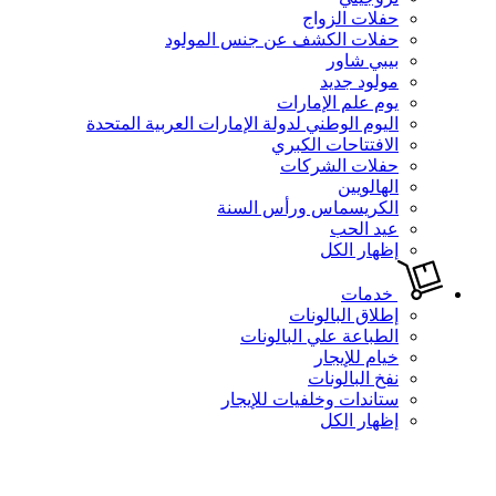
حفلات الزواج
حفلات الكشف عن جنس المولود
بيبي شاور
مولود جديد
يوم علم الإمارات
اليوم الوطني لدولة الإمارات العربية المتحدة
الافتتاحات الكبري
حفلات الشركات
الهالويين
الكريسماس ورأس السنة
عيد الحب
إظهار الكل
خدمات
إطلاق البالونات
الطباعة علي البالونات
خيام للإيجار
نفخ البالونات
ستاندات وخلفيات للإيجار
إظهار الكل