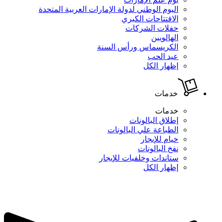
اليوم الوطني لدولة الإمارات العربية المتحدة
الافتتاحات الكبري
حفلات الشركات
الهالويين
الكريسماس ورأس السنة
عيد الحب
إظهار الكل
خدمات
خدمات
إطلاق البالونات
الطباعة علي البالونات
خيام للإيجار
نفخ البالونات
ستاندات وخلفيات للإيجار
إظهار الكل