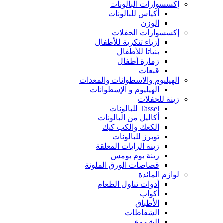
إكسسوارات البالونات
أكياس للبالونات
الوزن
إكسسوارات الحفلات
أزياء تنكرية للأطفال
بنياتا للأطفال
زمارة أطفال
قبعات
الهيليوم والاسطوانات والمعدات
الهيليوم و الإسطوانات
زينة للحفلات
Tassel للبالونات
أكاليل من البالونات
الكعك والكب كيك
توبرز للبالونات
زينة الرايات المعلقة
زينة بوم بومس
قصاصات الورق الملونة
لوازم المائدة
أدوات تناول الطعام
أكواب
الأطباق
الشفاطات
الشموع