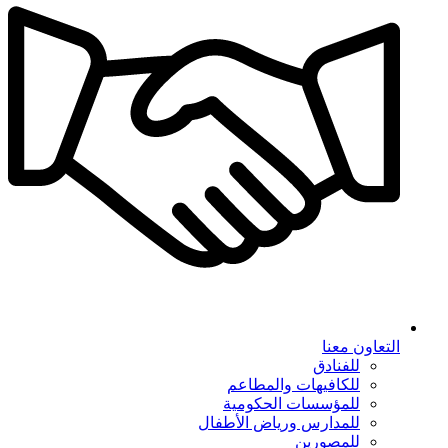
التعاون معنا
للفنادق
للكافيهات والمطاعم
للمؤسسات الحكومية
للمدارس ورياض الأطفال
للمصورين