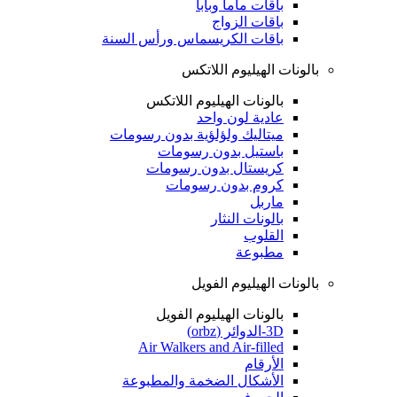
باقات ماما وبابا
باقات الزواج
باقات الكريسماس ورأس السنة
بالونات الهيليوم اللاتكس
بالونات الهيليوم اللاتكس
عادية لون واحد
ميتاليك ولؤلؤية بدون رسومات
باستيل بدون رسومات
كريستال بدون رسومات
كروم بدون رسومات
ماربل
بالونات النثار
القلوب
مطبوعة
بالونات الهيليوم الفويل
بالونات الهيليوم الفويل
3D-الدوائر (orbz)
Air Walkers and Air-filled
الأرقام
الأشكال الضخمة والمطبوعة