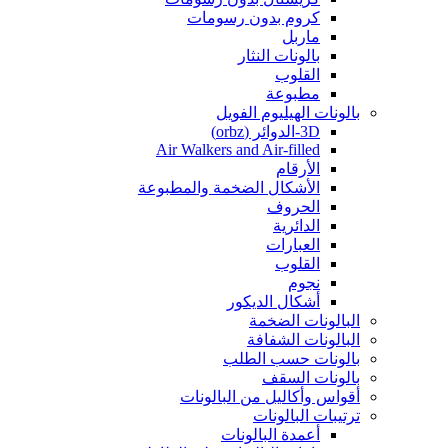
كروم بدون رسومات
ماربل
بالونات النثار
القلوب
مطبوعة
بالونات الهيليوم الفويل
3D-الدوائر (orbz)
Air Walkers and Air-filled
الأرقام
الأشكال الضخمة والمطبوعة
الحروف
الدائرية
العبارات
القلوب
نجوم
أشكال الديكور
البالونات الضخمة
البالونات الشفافة
بالونات حسب الطلب
بالونات السقف
أقواس وأكاليل من البالونات
ترتيبات البالونات
أعمدة البالونات