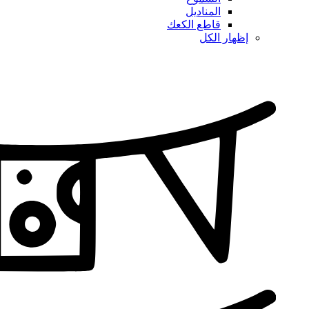
المناديل
قاطع الكعك
إظهار الكل