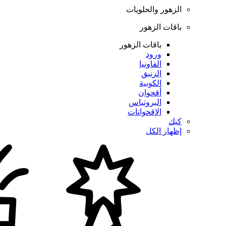
الزهور والحلويات
باقات الزهور
باقات الزهور
ورود
الفاونيا
الزنبق
الكوبية
أقحوان
البروتياس
الإقحوانات
كيك
إظهار الكل