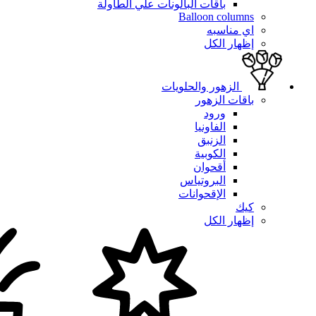
باقات البالونات علي الطاولة
Balloon columns
اي مناسبه
إظهار الكل
الزهور والحلويات
باقات الزهور
ورود
الفاونيا
الزنبق
الكوبية
أقحوان
البروتياس
الإقحوانات
كيك
إظهار الكل