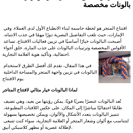
بالونات مخصصة
افتتاح المتجر هو لحظة حاسمة لبناء الانطباع الأول لدى العملاء. وفي 
الإمارات، حيث تلعب التفاصيل البصرية دورًا مهمًا في جذب الانتباه، 
أصبحت البالونات خيارًا أساسيًا في تزيين فعاليات الافتتاح. تساعد 
الأقواس المخصصة وترتيبات البالونات على جذب المارة، خلق أجواء 
احتفالية، وتأكيد هوية العلامة التجارية.
في هذا المقال، نقدم لك أفضل الطرق لاستخدام 
البالونات في تزيين واجهة المتجر والمساحة الداخلية 
يوم الافتتاح.
لماذا البالونات خيار مثالي لافتتاح المتاجر
تُعد البالونات عنصرًا بصريًا قويًا. يمكن رؤيتها من بعيد، وهي تضيف 
طابعًا احتفاليًا مباشرًا إلى المكان. على عكس اللافتات المطبوعة، 
تتميز البالونات بتعدد الأشكال والألوان، ويمكن تخصيصها بسهولة 
لتتناسب مع ألوان وشعار المتجر أو العلامة التجارية، سواء كنت تسعى 
لإطلالة عصرية أو مظهر كلاسيكي أنيق.