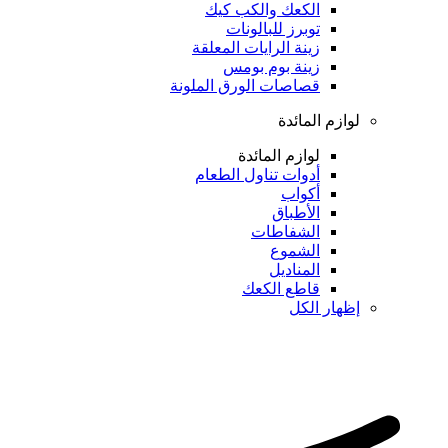
الكعك والكب كيك
توبرز للبالونات
زينة الرايات المعلقة
زينة بوم بومس
قصاصات الورق الملونة
لوازم المائدة
لوازم المائدة
أدوات تناول الطعام
أكواب
الأطباق
الشفاطات
الشموع
المناديل
قاطع الكعك
إظهار الكل