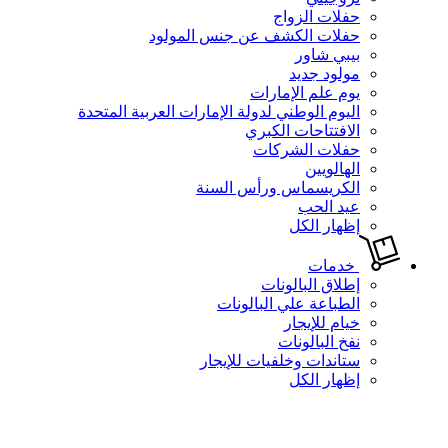
حفلات الزواج
حفلات الكشف عن جنس المولود
بيبي شاور
مولود جديد
يوم علم الإمارات
اليوم الوطني لدولة الإمارات العربية المتحدة
الافتتاحات الكبري
حفلات الشركات
الهالويين
الكريسماس ورأس السنة
عيد الحب
إظهار الكل
خدمات
إطلاق البالونات
الطباعة علي البالونات
خيام للإيجار
نفخ البالونات
ستاندات وخلفيات للإيجار
إظهار الكل