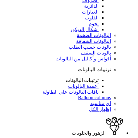
الحروف
الدائرية
العبارات
القلوب
نجوم
أشكال الديكور
البالونات الضخمة
البالونات الشفافة
بالونات حسب الطلب
بالونات السقف
أقواس وأكاليل من البالونات
ترتيبات البالونات
ترتيبات البالونات
أعمدة البالونات
باقات البالونات علي الطاولة
Balloon columns
اي مناسبه
إظهار الكل
الزهور والحلويات