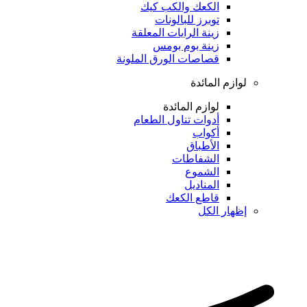
الكعك والكب كيك
توبرز للبالونات
زينة الرايات المعلقة
زينة بوم بومس
قصاصات الورق الملونة
لوازم المائدة
لوازم المائدة
أدوات تناول الطعام
أكواب
الأطباق
الشفاطات
الشموع
المناديل
قاطع الكعك
إظهار الكل