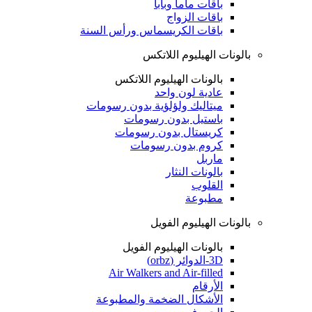
باقات ماما وبابا
باقات الزواج
باقات الكريسماس ورأس السنة
بالونات الهيليوم اللاتكس
بالونات الهيليوم اللاتكس
عادية لون واحد
ميتاليك ولؤلؤية بدون رسومات
باستيل بدون رسومات
كريستال بدون رسومات
كروم بدون رسومات
ماربل
بالونات النثار
القلوب
مطبوعة
بالونات الهيليوم الفويل
بالونات الهيليوم الفويل
3D-الدوائر (orbz)
Air Walkers and Air-filled
الأرقام
الأشكال الضخمة والمطبوعة