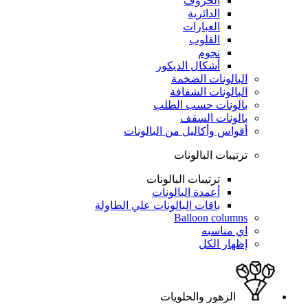
الحروف
الدائرية
العبارات
القلوب
نجوم
أشكال الديكور
البالونات الضخمة
البالونات الشفافة
بالونات حسب الطلب
بالونات السقف
أقواس وأكاليل من البالونات
ترتيبات البالونات
ترتيبات البالونات
أعمدة البالونات
باقات البالونات علي الطاولة
Balloon columns
اي مناسبه
إظهار الكل
الزهور والحلويات