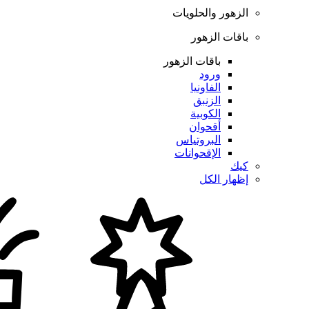
الزهور والحلويات
باقات الزهور
باقات الزهور
ورود
الفاونيا
الزنبق
الكوبية
أقحوان
البروتياس
الإقحوانات
كيك
إظهار الكل