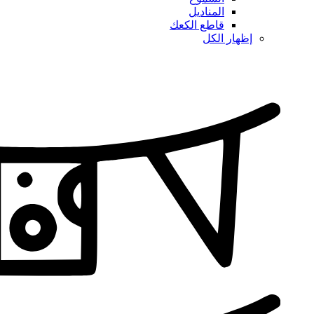
المناديل
قاطع الكعك
إظهار الكل