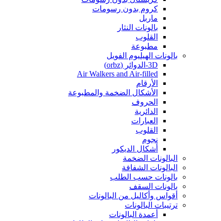
كروم بدون رسومات
ماربل
بالونات النثار
القلوب
مطبوعة
بالونات الهيليوم الفويل
3D-الدوائر (orbz)
Air Walkers and Air-filled
الأرقام
الأشكال الضخمة والمطبوعة
الحروف
الدائرية
العبارات
القلوب
نجوم
أشكال الديكور
البالونات الضخمة
البالونات الشفافة
بالونات حسب الطلب
بالونات السقف
أقواس وأكاليل من البالونات
ترتيبات البالونات
أعمدة البالونات