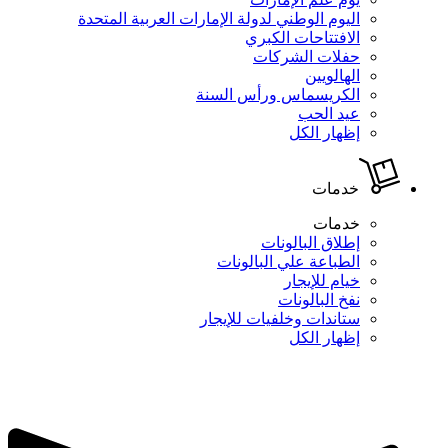
اليوم الوطني لدولة الإمارات العربية المتحدة
الافتتاحات الكبري
حفلات الشركات
الهالويين
الكريسماس ورأس السنة
عيد الحب
إظهار الكل
خدمات
خدمات
إطلاق البالونات
الطباعة علي البالونات
خيام للإيجار
نفخ البالونات
ستاندات وخلفيات للإيجار
إظهار الكل