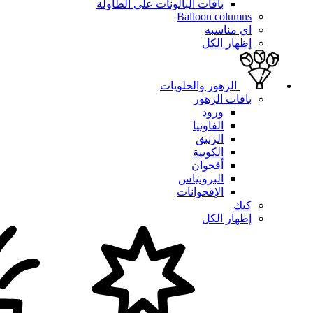
باقات البالونات علي الطاولة
Balloon columns
اي مناسبه
إظهار الكل
الزهور والحلويات
باقات الزهور
ورود
الفاونيا
الزنبق
الكوبية
أقحوان
البروتياس
الإقحوانات
كيك
إظهار الكل