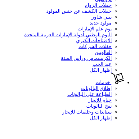
حفلات الزواج
حفلات الكشف عن جنس المولود
بيبي شاور
مولود جديد
يوم علم الإمارات
اليوم الوطني لدولة الإمارات العربية المتحدة
الافتتاحات الكبري
حفلات الشركات
الهالويين
الكريسماس ورأس السنة
عيد الحب
إظهار الكل
خدمات
إطلاق البالونات
الطباعة علي البالونات
خيام للإيجار
نفخ البالونات
ستاندات وخلفيات للإيجار
إظهار الكل