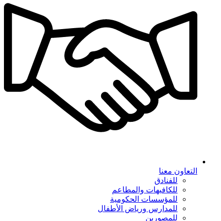
التعاون معنا
للفنادق
للكافيهات والمطاعم
للمؤسسات الحكومية
للمدارس ورياض الأطفال
للمصورين