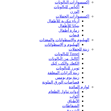
إكسسوارات البالونات
أكياس للبالونات
الوزن
إكسسوارات الحفلات
أزياء تنكرية للأطفال
بنياتا للأطفال
زمارة أطفال
قبعات
الهيليوم والاسطوانات والمعدات
الهيليوم و الإسطوانات
زينة للحفلات
Tassel للبالونات
أكاليل من البالونات
الكعك والكب كيك
توبرز للبالونات
زينة الرايات المعلقة
زينة بوم بومس
قصاصات الورق الملونة
لوازم المائدة
أدوات تناول الطعام
أكواب
الأطباق
الشفاطات
الشموع