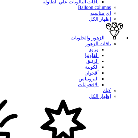
باقات البالونات علي الطاولة
Balloon columns
اي مناسبه
إظهار الكل
الزهور والحلويات
باقات الزهور
ورود
الفاونيا
الزنبق
الكوبية
أقحوان
البروتياس
الإقحوانات
كيك
إظهار الكل