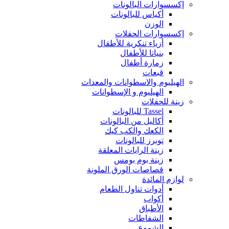
إكسسوارات البالونات
أكياس للبالونات
الوزن
إكسسوارات الحفلات
أزياء تنكرية للأطفال
بنياتا للأطفال
زمارة أطفال
قبعات
الهيليوم والاسطوانات والمعدات
الهيليوم و الإسطوانات
زينة للحفلات
Tassel للبالونات
أكاليل من البالونات
الكعك والكب كيك
توبرز للبالونات
زينة الرايات المعلقة
زينة بوم بومس
قصاصات الورق الملونة
لوازم المائدة
أدوات تناول الطعام
أكواب
الأطباق
الشفاطات
الشموع