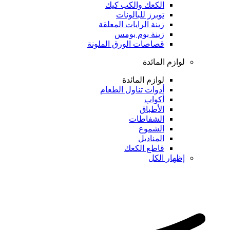
الكعك والكب كيك
توبرز للبالونات
زينة الرايات المعلقة
زينة بوم بومس
قصاصات الورق الملونة
لوازم المائدة
لوازم المائدة
أدوات تناول الطعام
أكواب
الأطباق
الشفاطات
الشموع
المناديل
قاطع الكعك
إظهار الكل