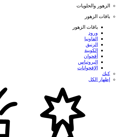
الزهور والحلويات
باقات الزهور
باقات الزهور
ورود
الفاونيا
الزنبق
الكوبية
أقحوان
البروتياس
الإقحوانات
كيك
إظهار الكل