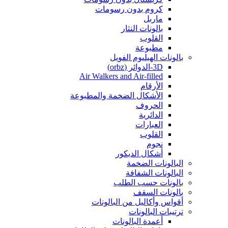
كروم بدون رسومات
ماربل
بالونات النثار
القلوب
مطبوعة
بالونات الهيليوم الفويل
3D-الدوائر (orbz)
Air Walkers and Air-filled
الأرقام
الأشكال الضخمة والمطبوعة
الحروف
الدائرية
العبارات
القلوب
نجوم
أشكال الديكور
البالونات الضخمة
البالونات الشفافة
بالونات حسب الطلب
بالونات السقف
أقواس وأكاليل من البالونات
ترتيبات البالونات
أعمدة البالونات