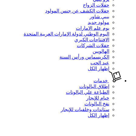
حفلات الزواج
حفلات الكشف عن جنس المولود
بيبي شاور
مولود جديد
يوم علم الإمارات
اليوم الوطني لدولة الإمارات العربية المتحدة
الافتتاحات الكبري
حفلات الشركات
الهالويين
الكريسماس ورأس السنة
عيد الحب
إظهار الكل
خدمات
إطلاق البالونات
الطباعة علي البالونات
خيام للإيجار
نفخ البالونات
ستاندات وخلفيات للإيجار
إظهار الكل