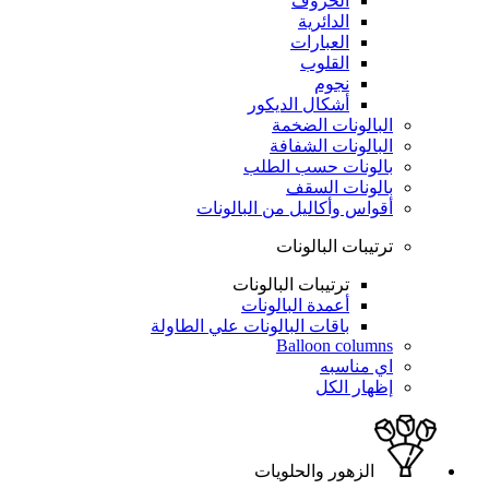
الحروف
الدائرية
العبارات
القلوب
نجوم
أشكال الديكور
البالونات الضخمة
البالونات الشفافة
بالونات حسب الطلب
بالونات السقف
أقواس وأكاليل من البالونات
ترتيبات البالونات
ترتيبات البالونات
أعمدة البالونات
باقات البالونات علي الطاولة
Balloon columns
اي مناسبه
إظهار الكل
الزهور والحلويات