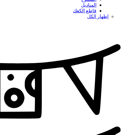
المناديل
قاطع الكعك
إظهار الكل