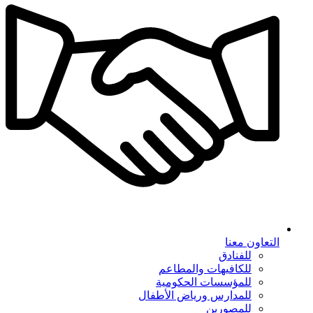
التعاون معنا
للفنادق
للكافيهات والمطاعم
للمؤسسات الحكومية
للمدارس ورياض الأطفال
للمصورين