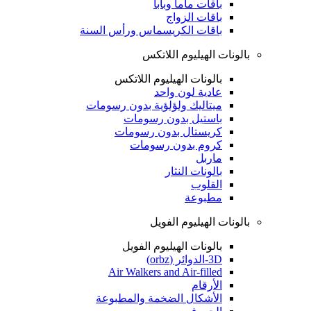
باقات ماما وبابا
باقات الزواج
باقات الكريسماس ورأس السنة
بالونات الهيليوم اللاتكس
بالونات الهيليوم اللاتكس
عادية لون واحد
ميتاليك ولؤلؤية بدون رسومات
باستيل بدون رسومات
كريستال بدون رسومات
كروم بدون رسومات
ماربل
بالونات النثار
القلوب
مطبوعة
بالونات الهيليوم الفويل
بالونات الهيليوم الفويل
3D-الدوائر (orbz)
Air Walkers and Air-filled
الأرقام
الأشكال الضخمة والمطبوعة