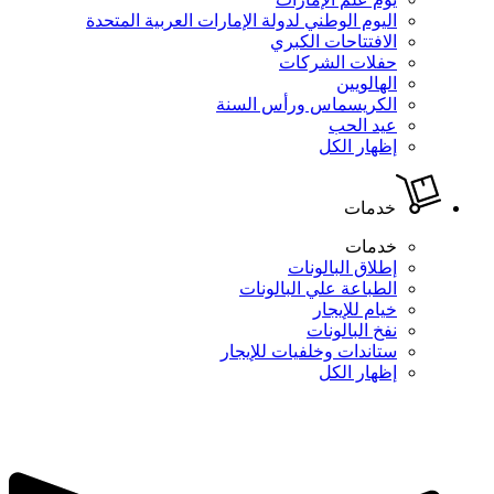
اليوم الوطني لدولة الإمارات العربية المتحدة
الافتتاحات الكبري
حفلات الشركات
الهالويين
الكريسماس ورأس السنة
عيد الحب
إظهار الكل
خدمات
خدمات
إطلاق البالونات
الطباعة علي البالونات
خيام للإيجار
نفخ البالونات
ستاندات وخلفيات للإيجار
إظهار الكل