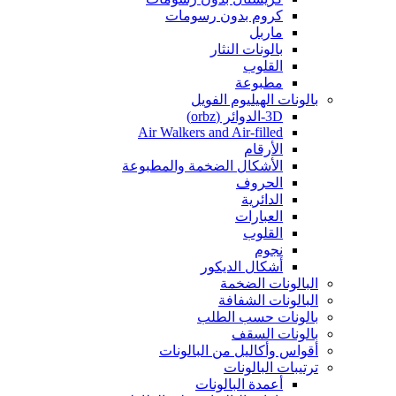
كروم بدون رسومات
ماربل
بالونات النثار
القلوب
مطبوعة
بالونات الهيليوم الفويل
3D-الدوائر (orbz)
Air Walkers and Air-filled
الأرقام
الأشكال الضخمة والمطبوعة
الحروف
الدائرية
العبارات
القلوب
نجوم
أشكال الديكور
البالونات الضخمة
البالونات الشفافة
بالونات حسب الطلب
بالونات السقف
أقواس وأكاليل من البالونات
ترتيبات البالونات
أعمدة البالونات