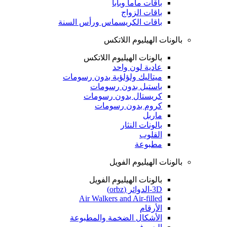
باقات ماما وبابا
باقات الزواج
باقات الكريسماس ورأس السنة
بالونات الهيليوم اللاتكس
بالونات الهيليوم اللاتكس
عادية لون واحد
ميتاليك ولؤلؤية بدون رسومات
باستيل بدون رسومات
كريستال بدون رسومات
كروم بدون رسومات
ماربل
بالونات النثار
القلوب
مطبوعة
بالونات الهيليوم الفويل
بالونات الهيليوم الفويل
3D-الدوائر (orbz)
Air Walkers and Air-filled
الأرقام
الأشكال الضخمة والمطبوعة