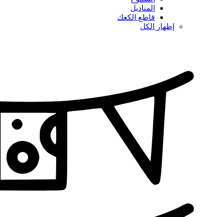
المناديل
قاطع الكعك
إظهار الكل