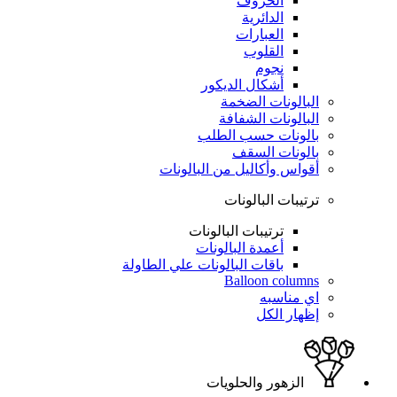
الحروف
الدائرية
العبارات
القلوب
نجوم
أشكال الديكور
البالونات الضخمة
البالونات الشفافة
بالونات حسب الطلب
بالونات السقف
أقواس وأكاليل من البالونات
ترتيبات البالونات
ترتيبات البالونات
أعمدة البالونات
باقات البالونات علي الطاولة
Balloon columns
اي مناسبه
إظهار الكل
الزهور والحلويات