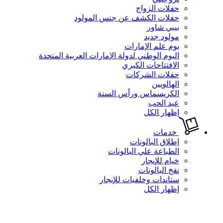
حفلات الزواج
حفلات الكشف عن جنس المولود
بيبي شاور
مولود جديد
يوم علم الإمارات
اليوم الوطني لدولة الإمارات العربية المتحدة
الافتتاحات الكبري
حفلات الشركات
الهالويين
الكريسماس ورأس السنة
عيد الحب
إظهار الكل
خدمات
إطلاق البالونات
الطباعة علي البالونات
خيام للإيجار
نفخ البالونات
ستاندات وخلفيات للإيجار
إظهار الكل