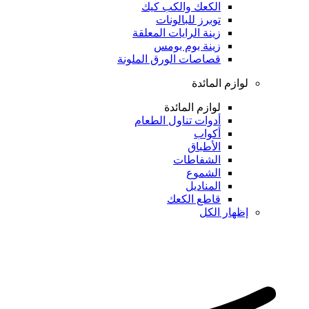
الكعك والكب كيك
توبرز للبالونات
زينة الرايات المعلقة
زينة بوم بومس
قصاصات الورق الملونة
لوازم المائدة
لوازم المائدة
أدوات تناول الطعام
أكواب
الأطباق
الشفاطات
الشموع
المناديل
قاطع الكعك
إظهار الكل