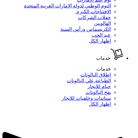
اليوم الوطني لدولة الإمارات العربية المتحدة
الافتتاحات الكبري
حفلات الشركات
الهالويين
الكريسماس ورأس السنة
عيد الحب
إظهار الكل
خدمات
خدمات
إطلاق البالونات
الطباعة علي البالونات
خيام للإيجار
نفخ البالونات
ستاندات وخلفيات للإيجار
إظهار الكل