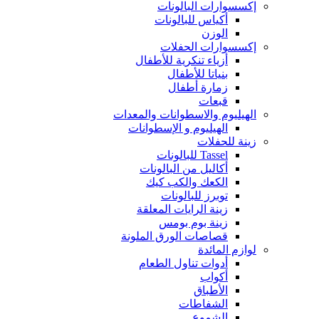
إكسسوارات البالونات
أكياس للبالونات
الوزن
إكسسوارات الحفلات
أزياء تنكرية للأطفال
بنياتا للأطفال
زمارة أطفال
قبعات
الهيليوم والاسطوانات والمعدات
الهيليوم و الإسطوانات
زينة للحفلات
Tassel للبالونات
أكاليل من البالونات
الكعك والكب كيك
توبرز للبالونات
زينة الرايات المعلقة
زينة بوم بومس
قصاصات الورق الملونة
لوازم المائدة
أدوات تناول الطعام
أكواب
الأطباق
الشفاطات
الشموع