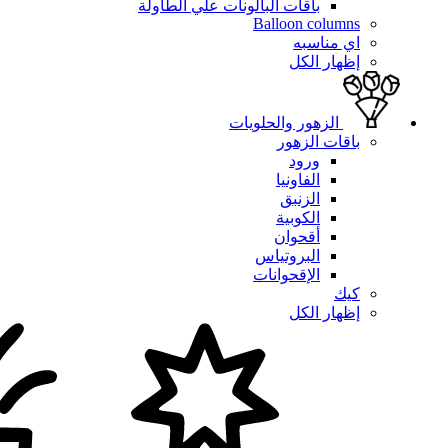
باقات البالونات علي الطاولة
Balloon columns
اي مناسبه
إظهار الكل
الزهور والحلويات
باقات الزهور
ورود
الفاونيا
الزنبق
الكوبية
أقحوان
البروتياس
الإقحوانات
كيك
إظهار الكل