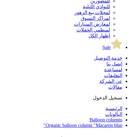
للمصورين
للنوادي الليلية
لمحلات بيع الزهور
لمراكز التسوق
لمعارض السيارات
لمنظمي الحفلات
إظهار الكل
Sale
خدمة التوصيل
إتصل بنا
لمساعدة
التعليقات
عن الشركة
مقالات
تسجيل الدخول
الرئيسية
البالونات
Balloon columns
Organic balloon column "Macaron blue"