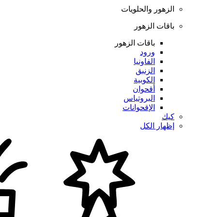
الزهور والحلويات
باقات الزهور
باقات الزهور
ورود
الفاونيا
الزنبق
الكوبية
أقحوان
البروتياس
الإقحوانات
كيك
إظهار الكل