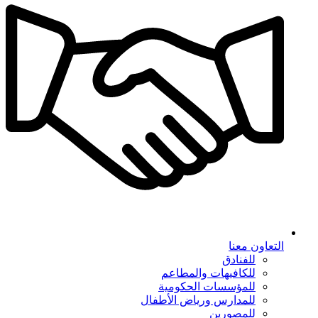
التعاون معنا
للفنادق
للكافيهات والمطاعم
للمؤسسات الحكومية
للمدارس ورياض الأطفال
للمصورين